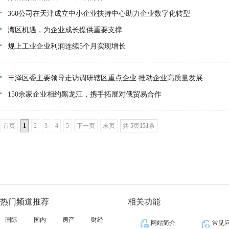
360公司在天津成立中小企业扶持中心助力企业数字化转型
湾区机遇，为企业成长提供重要支撑
规上工业企业利润连续5个月实现增长
丰泽区委主要领导走访调研辖区重点企业 推动企业高质量发展
150余家企业相约黑龙江，携手拓展对俄贸易合作
首页
1
2
3
4
5
下一页
末页
共
5
页
151
条
热门频道推荐
相关功能
国际
国内
房产
财经
网站简介
常见