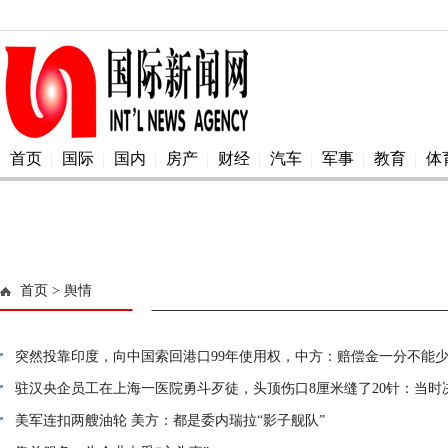
首页
国际
国内
房产
财经
汽车
军事
教育
体
首页
> 舆情
突然投靠印度，向中国索回港口99年使用权，中方：赔偿金一分不能
驻汉央企员工在上海一医院勇斗歹徒，头顶伤口8厘米缝了20针：当时
美军连扣两艘油轮 美方：都是委内瑞拉“影子舰队”