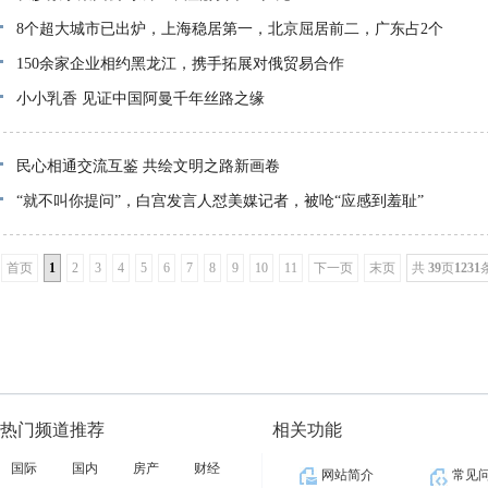
8个超大城市已出炉，上海稳居第一，北京屈居前二，广东占2个
150余家企业相约黑龙江，携手拓展对俄贸易合作
小小乳香 见证中国阿曼千年丝路之缘
民心相通交流互鉴 共绘文明之路新画卷
“就不叫你提问”，白宫发言人怼美媒记者，被呛“应感到羞耻”
首页
1
2
3
4
5
6
7
8
9
10
11
下一页
末页
共
39
页
1231
热门频道推荐
相关功能
国际
国内
房产
财经
网站简介
常见