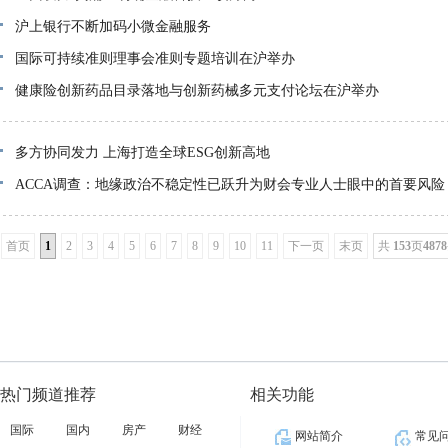
沪上银行不断加码小微金融服务
国际可持续准则理事会准则专题培训在沪举办
健康险创新药品目录落地与创新药械多元支付论坛在沪举办
多方协同发力 上海打造全球ESG创新高地
ACCA调查：地缘政治不稳定性已跃升为财会专业人士眼中的首要风险
首页
1
2
3
4
5
6
7
8
9
10
11
下一页
末页
共
153
页
4878
热门频道推荐
相关功能
国际
国内
房产
财经
网站简介
常见