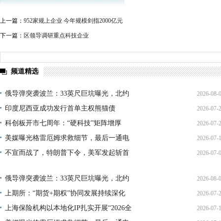
上一篇：
952家规上企业 今年规模剑指2000亿元
下一篇：
区领导调研重点科技企业
频道精选
俄导弹突袭波兰：33英尺巨坑曝光，北约
2026-08-
印度尼西亚成功发行首单主权熊猫债
2026-07-
01:45:
科创板开市七周年：“硬科技”矩阵增厚
2026-07-
21:11:
美媒曝光格雷厄姆求救细节，最后一通电
2026-07-
17:02:
不宣而战了，特朗普下令，美军发起斩首
2026-07-
12:35:
02:34:
俄导弹突袭波兰：33英尺巨坑曝光，北约
2026-08-
上期所：“期货+期权”协同发展持续深化
2026-07-
01:45:
上海保险机构以本地化IP扎实开展“2026全
2026-07-
13:02: