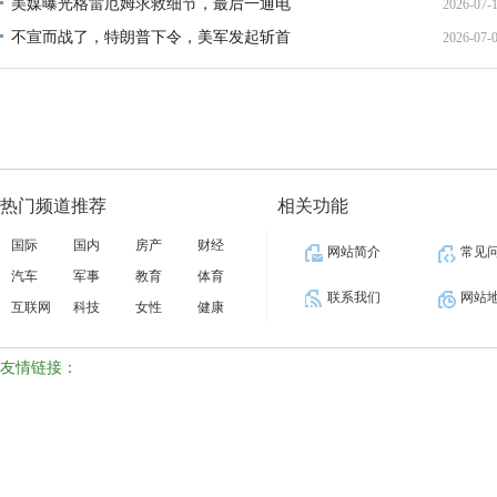
美媒曝光格雷厄姆求救细节，最后一通电
2026-07-
21:40:
不宣而战了，特朗普下令，美军发起斩首
2026-07-
12:35:
02:34:
热门频道推荐
相关功能
国际
国内
房产
财经
网站简介
常见
汽车
军事
教育
体育
联系我们
网站
互联网
科技
女性
健康
友情链接：