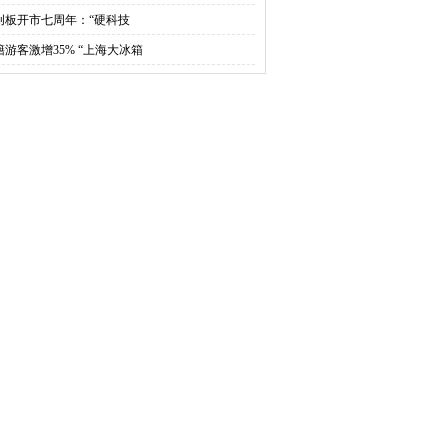
创板开市七周年：“硬科技
籍游客激增35% “上海大冰箱