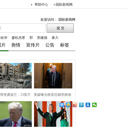
帮助中心
国际新闻网
欢迎访问： 国际新闻网
朱桂华
廖松杰寒
郭
郭建德
暴力
图片
舆情
宣传片
公告
标签
弹突袭波兰：33英尺
美媒曝光格雷厄姆求救细
巨坑
节，