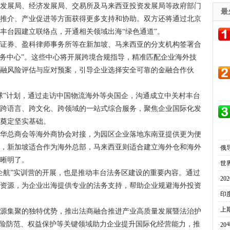
业发展局、经济发展局、交易所及马来西亚投资发展局等政府部门
最
商推介、产业促进等方面获得更多支持和协助。双方还将通过北京
丰台园建立联络点，开通相关领域出海“绿色通道”。
河证券、盈科律师事务所等在新加坡、马来西亚的分支机构签署合
服务中心”。这些中心将开展跨境合规指导，精准匹配企业海外技
金融风险评估与应对预案，引导企业选择安全可靠的金融合作伙
球”计划，通过走访中国物流海外等央国企，沟通成立中关村丰台
、跨语言、跨文化、跨领域的一站式综合服务，聚焦企业国际化发
展奠定坚实基础。
中华总商会等海外商协会对接，为园区企业落地东南亚提供更为便
示，新加坡适合作为海外总部，马来西亚则适合建立海外仓和海外
·
俄
清晰明了。
·
世
企航”实训营的开展，也是推动丰台法务区建设的重要内容。通过
·
2
务资源，为企业出海提供专业的法务支持，帮助企业规避海外投资
·
印
·
上
资源集聚的独特优势，推出法商融合推进产业高质量发展暨法治护
风险防范、权益保护等关键领域助力企业提升国际化经营能力，推
·
2