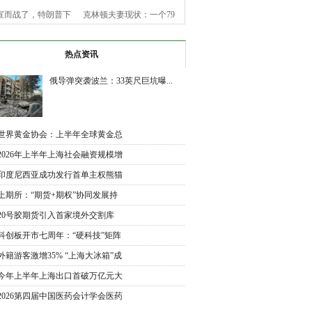
宣而战了，特朗普下
克林顿夫妻现状：一个79
令，美
岁老
热点资讯
俄导弹突袭波兰：33英尺巨坑曝...
世界黄金协会：上半年全球黄金总
需
2026年上半年上海社会融资规模增
加
印度尼西亚成功发行首单主权熊猫
债
上期所：“期货+期权”协同发展持
续
20号胶期货引入首家境外交割库
交割
科创板开市七周年：“硬科技”矩阵
外籍游客激增35% “上海大冰箱”成
入
今年上半年上海出口首破万亿元大
关
2026第四届中国医药会计学会医药