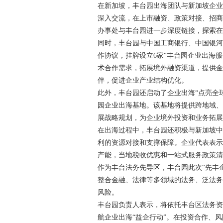
在新加坡，丰台园出海团队与新加坡企
深入交流，在上市融资、政策对接、招
办事处与丰台园进一步深度链接，探索在
同时，丰台园与中国工商银行、中国银
作协议，挂牌设立6家“丰台园企业出海
术合作需求，拓展境外融资渠道，提供
伴，促进企业产业结构优化。
此外，丰台园还启动了企业出海“点亮全
园企业出海基地。该基地将提供跨地域
展战略规划，为企业境外投资和业务拓
在出海过程中，丰台园还积极与新加坡
利的资源对接和支撑保障。企业代表表
产能，当地税收优惠和一站式服务政策
作为丰台法务先导区，丰台园此次“先丰
整合金融、法律等多领域的法务、泛法
风险。
丰台园负责人表示，将依托丰台区法务
航企业出海“益企行动”。在投资合作、