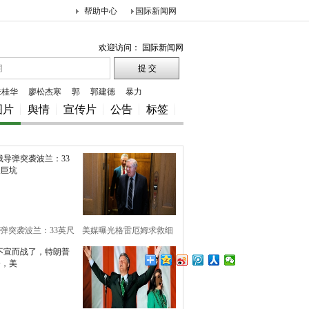
帮助中心
国际新闻网
欢迎访问： 国际新闻网
朱桂华
廖松杰寒
郭
郭建德
暴力
图片
舆情
宣传片
公告
标签
弹突袭波兰：33英尺
美媒曝光格雷厄姆求救细
巨坑
节，