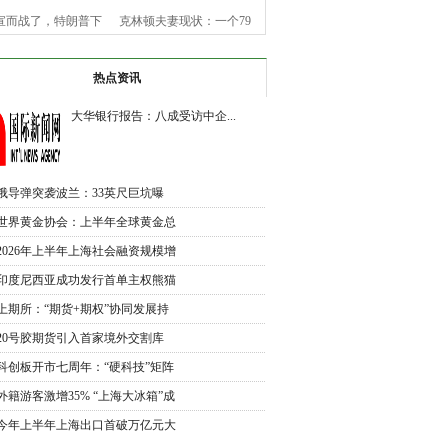
宣而战了，特朗普下
克林顿夫妻现状：一个79
令，美
岁老
热点资讯
大华银行报告：八成受访中企...
俄导弹突袭波兰：33英尺巨坑曝
光，北
世界黄金协会：上半年全球黄金总
需
2026年上半年上海社会融资规模增
加
印度尼西亚成功发行首单主权熊猫
债
上期所：“期货+期权”协同发展持
续
20号胶期货引入首家境外交割库
交割
科创板开市七周年：“硬科技”矩阵
外籍游客激增35% “上海大冰箱”成
入
今年上半年上海出口首破万亿元大