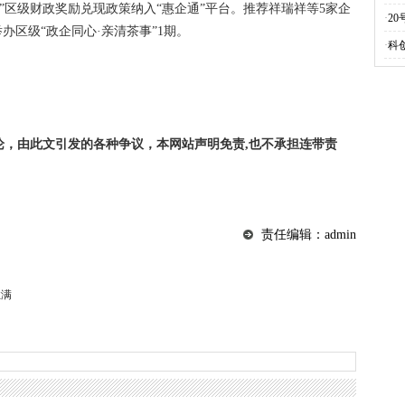
”区级财政奖励兑现政策纳入“惠企通”平台。推荐祥瑞祥等5家企
·
2
办区级“政企同心·亲清茶事”1期。
·
科
论，由此文引发的各种争议，本网站声明免责,也不承担连带责
责任编辑：admin
拉满