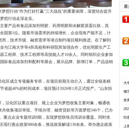
最
家梦想行动”作为打好打赢“三大战役”的重要保障，深度结合提升
家梦想行动走深走实。
司主要产品有食品添加剂明胶、药用明胶和水解胶原蛋白肽，其
年列全国第1位。随着市场需求的持续增长，企业现有产能不足，计
然而，技术升级、融资需求等堵点制约项目顺利推进。在了解到
业与江南大学等4所高校和科研院所加强合作，优化明胶生产工
器工程师、技术工程师等高技能人才10余人。同时组织企业参加
本国际食品添加剂和配料等展会，展示品牌、新增订单，产品远销
沾化区成立专项服务专班，在项目前期主动介入，通过全链条精
·
大
省超40%的时间成本，项目预计2026年1月正式投产。”山东恒
·
俄
·
世
环节，沾化区以重点项目、规上企业为梦想收集主要对象，畅通收
·
2
来共收集项目审批、手续办理、融资贷款等方面梦想346个，已办
络员、重点企业专题培训8期，实现梦想联络员培训全覆盖。同时依
·
印
区现行惠企政策980余条，推送政策解读130余条。举办惠企政策
·
上