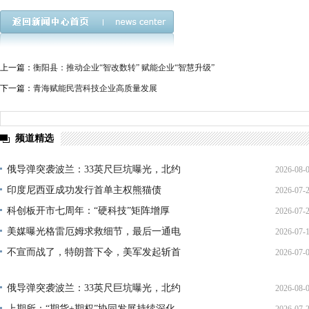
上一篇：
衡阳县：推动企业“智改数转” 赋能企业“智慧升级”
下一篇：
青海赋能民营科技企业高质量发展
频道精选
俄导弹突袭波兰：33英尺巨坑曝光，北约
2026-08-
印度尼西亚成功发行首单主权熊猫债
2026-07-
01:45:
科创板开市七周年：“硬科技”矩阵增厚
2026-07-
21:11:
美媒曝光格雷厄姆求救细节，最后一通电
2026-07-
17:02:
不宣而战了，特朗普下令，美军发起斩首
2026-07-
12:35:
02:34:
俄导弹突袭波兰：33英尺巨坑曝光，北约
2026-08-
上期所：“期货+期权”协同发展持续深化