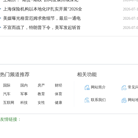
2026-07-
01:45:
上海保险机构以本地化IP扎实开展“2026全
2026-07-
13:02:
美媒曝光格雷厄姆求救细节，最后一通电
2026-07-
21:40:
不宣而战了，特朗普下令，美军发起斩首
2026-07-
12:35:
02:34:
热门频道推荐
相关功能
国际
国内
房产
财经
网站简介
常见
汽车
军事
教育
体育
联系我们
网站
互联网
科技
女性
健康
友情链接：