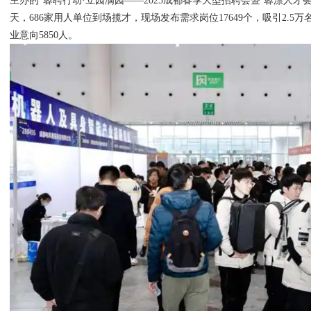
主办的“蓉聘行动·立园满园——2025成都春季大型招聘会暨‘蓉漂人才
天，686家用人单位到场揽才，现场发布需求岗位17649个，吸引2.
业意向5850人。