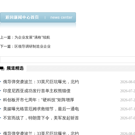
上一篇：
为企业发展“满格”续航
下一篇：
区领导调研制造业企业
频道精选
俄导弹突袭波兰：33英尺巨坑曝光，北约
2026-08-
印度尼西亚成功发行首单主权熊猫债
2026-07-
01:45:
科创板开市七周年：“硬科技”矩阵增厚
2026-07-
21:11:
美媒曝光格雷厄姆求救细节，最后一通电
2026-07-
17:02:
不宣而战了，特朗普下令，美军发起斩首
2026-07-
12:35:
02:34:
俄导弹突袭波兰：33英尺巨坑曝光，北约
2026-08-