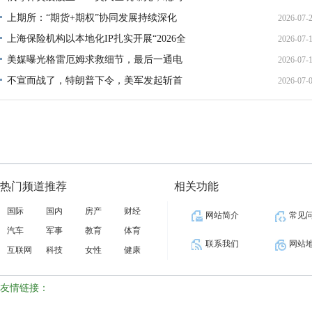
上期所：“期货+期权”协同发展持续深化
2026-07-
01:45:
上海保险机构以本地化IP扎实开展“2026全
2026-07-
13:02:
美媒曝光格雷厄姆求救细节，最后一通电
2026-07-
21:40:
不宣而战了，特朗普下令，美军发起斩首
2026-07-
12:35:
02:34:
热门频道推荐
相关功能
国际
国内
房产
财经
网站简介
常见
汽车
军事
教育
体育
联系我们
网站
互联网
科技
女性
健康
友情链接：