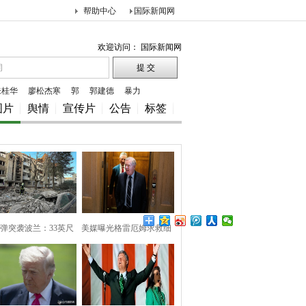
帮助中心
国际新闻网
欢迎访问： 国际新闻网
朱桂华
廖松杰寒
郭
郭建德
暴力
图片
舆情
宣传片
公告
标签
弹突袭波兰：33英尺
美媒曝光格雷厄姆求救细
巨坑
节，