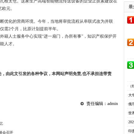
根太仓。这家生产高端智能物流传送设备的企业正抓紧建设在
最
亿欧元。
优化的营商环境。今年，当地将审批流程从串联式改为并联
仅需2个月，比原计划提前半年。
籍人士服务中心实现“进一扇门，办所有事”，知识产权保护开
技能人才。
论，由此文引发的各种争议，本网站声明免责,也不承担连带责
·
（
·
大
责任编辑：admin
·
俄
·
世
·
2
亿
·
印
谈会召开