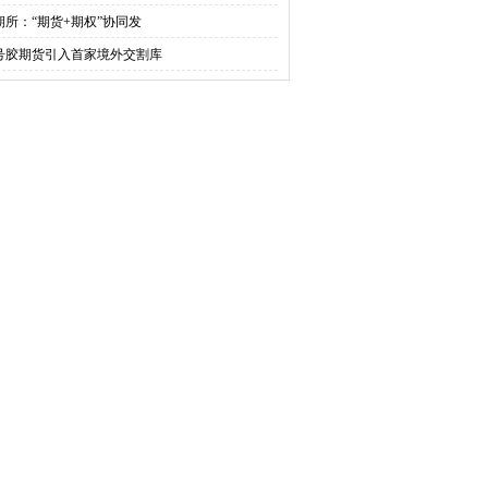
期所：“期货+期权”协同发
0号胶期货引入首家境外交割库