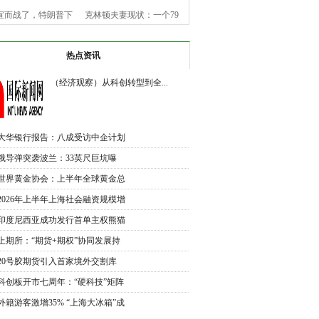
宣而战了，特朗普下
克林顿夫妻现状：一个79
令，美
岁老
热点资讯
（经济观察）从科创转型到全...
大华银行报告：八成受访中企计划
未
俄导弹突袭波兰：33英尺巨坑曝
光，北
世界黄金协会：上半年全球黄金总
需
2026年上半年上海社会融资规模增
加
印度尼西亚成功发行首单主权熊猫
债
上期所：“期货+期权”协同发展持
续
20号胶期货引入首家境外交割库
交割
科创板开市七周年：“硬科技”矩阵
外籍游客激增35% “上海大冰箱”成