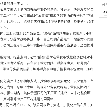
物品牌的进一步认可。
·
科
增长主要来源于境内自有品牌业务的增长。其表示，快速发展的自
·
外
年至2024年，公司主品牌“麦富迪”在国内的市场占有率从2.4%提
提升。此外，另一高端鲜肉猫粮品牌“弗列加特”进一步带动产品结
.9%。
品牌，主打高性价比产品定位。“路斯”品牌则加强研发创新，不断
份表示，双品牌战略将进一步丰富公司的产品矩阵，增强对不同细
外，公司还在今年上半年积极参与国内外重要行业展会，全面提升
展方向。报告期内，公司“爵宴”品牌在零食板块推出多款针对小
牛骨汤主食罐系列，在主食干粮方面推出爵宴原生风干粮薄脆产
冻干零食等多品类新品，填补爵宴在中端价格带的市场空白，形成
、优化境外业务结构等方式，推动市场布局多元化，以降低单一市
股份为例，今年上半年，其境外业务表现稳健，营收同比增长1
64.75%。报告期内，其位于墨西哥的工厂正式建成，未来将整合区
大、柬埔寨等海外工厂构建起协同网络。
亿元，同比增长19.25%。该公司表示，为进一步优化产能布局，加