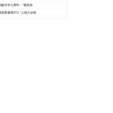
创板开市七周年：“硬科技
籍游客激增35% “上海大冰箱