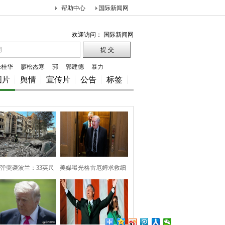
帮助中心
国际新闻网
欢迎访问： 国际新闻网
朱桂华
廖松杰寒
郭
郭建德
暴力
图片
舆情
宣传片
公告
标签
弹突袭波兰：33英尺
美媒曝光格雷厄姆求救细
巨坑
节，