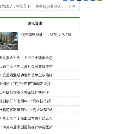
宣而战了，特朗普下
克林顿夫妻现状：一个79
令，美
岁老
热点资讯
俄导弹突袭波兰：33英尺巨坑曝...
世界黄金协会：上半年全球黄金总
需
2026年上半年上海社会融资规模增
加
印度尼西亚成功发行首单主权熊猫
债
上期所：“期货+期权”协同发展持
续
20号胶期货引入首家境外交割库
交割
科创板开市七周年：“硬科技”矩阵
外籍游客激增35% “上海大冰箱”成
入
今年上半年上海出口首破万亿元大
关
2026第四届中国医药会计学会医药