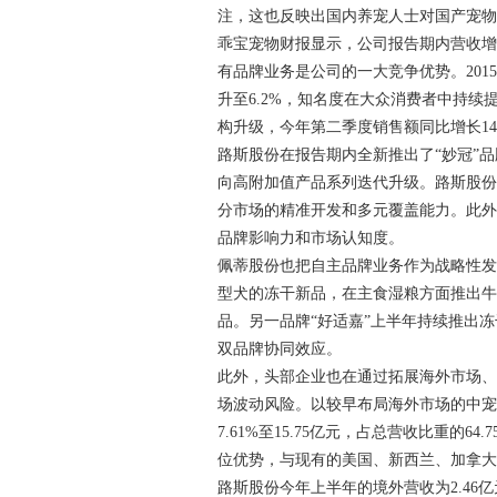
注，这也反映出国内养宠人士对国产宠
乖宝宠物财报显示，公司报告期内营收
有品牌业务是公司的一大竞争优势。2015
升至6.2%，知名度在大众消费者中持续
构升级，今年第二季度销售额同比增长145
路斯股份在报告期内全新推出了“妙冠”
向高附加值产品系列迭代升级。路斯股
分市场的精准开发和多元覆盖能力。此
品牌影响力和市场认知度。
佩蒂股份也把自主品牌业务作为战略性发
型犬的冻干新品，在主食湿粮方面推出
品。另一品牌“好适嘉”上半年持续推出
双品牌协同效应。
此外，头部企业也在通过拓展海外市场
场波动风险。以较早布局海外市场的中宠
7.61%至15.75亿元，占总营收比重的
位优势，与现有的美国、新西兰、加拿
路斯股份今年上半年的境外营收为2.46