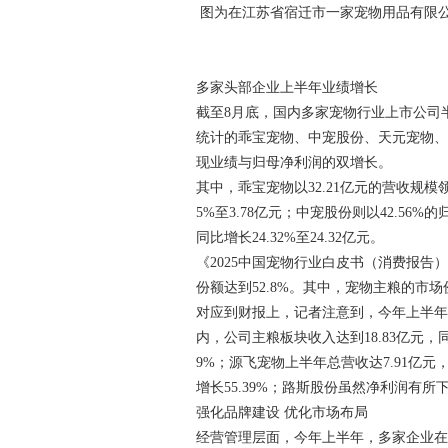
图为在江苏省宿迁市一家宠物用品有限公
多家头部企业上半年业绩增长
截至8月底，国内多家宠物行业上市公司
统计的乖宝宠物、中宠股份、天元宠物、
现业绩与归母净利润的双增长。
其中，乖宝宠物以32.21亿元的营收规模领
5%至3.78亿元；中宠股份则以42.56
同比增长24.32%至24.32亿元。
《2025中国宠物行业白皮书（消费报告
份额达到52.8%。其中，宠物主粮的市场
对应到财报上，记者注意到，今年上半
内，公司主粮板块收入达到18.83亿元，同
9%；源飞宠物上半年总营收达7.91亿元，
增长55.39%；路斯股份虽然净利润有所下
强化品牌建设 优化市场布局
经营管理层面，今年上半年，多家企业