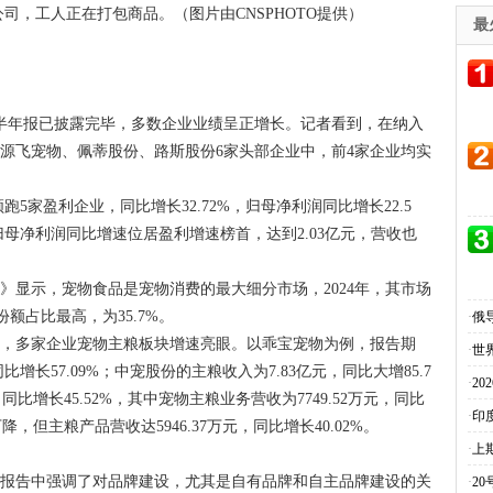
司，工人正在打包商品。（图片由CNSPHOTO提供）
最
半年报已披露完毕，多数企业业绩呈正增长。记者看到，在纳入
源飞宠物、佩蒂股份、路斯股份6家头部企业中，前4家企业均实
跑5家盈利企业，同比增长32.72%，归母净利润同比增长22.5
%的归母净利润同比增速位居盈利增速榜首，达到2.03亿元，营收也
）》显示，宠物食品是宠物消费的最大细分市场，2024年，其市场
份额占比最高，为35.7%。
·
俄
年，多家企业宠物主粮板块增速亮眼。以乖宝宠物为例，报告期
·
世
比增长57.09%；中宠股份的主粮收入为7.83亿元，同比大增85.7
·
2
同比增长45.52%，其中宠物主粮业务营收为7749.52万元，同比
·
印
降，但主粮产品营收达5946.37万元，同比增长40.02%。
·
上
在报告中强调了对品牌建设，尤其是自有品牌和自主品牌建设的关
·
2