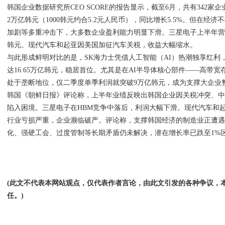
韩国企业数据研究所CEO SCORE的报告显示，截至6月，共有342家企
2万亿韩元（1000韩元约合5.2元人民币），同比增长5.5%。但在经
加剧等多重冲击下，大多数企业盈利能力明显下滑。三星电子上半年营业利润
韩元。现代汽车和起亚因美国加征汽车关税，收益大幅缩水。
与此形成鲜明对比的是，SK海力士凭借人工智能（AI）热潮独享红利，
达16.65万亿韩元，稳居首位。尤其是在AI半导体核心部件——高带
处于垄断地位，仅二季度单季利润就突破9万亿韩元，成为支撑大企业
韩国《朝鲜日报》评论称，上半年业绩反映出韩国企业因关税冲突、
陷入困境。三星电子在HBM竞争中落后，利润大幅下滑。现代汽车和
行业亏损严重，企业濒临破产。评论称，支撑韩国经济的制造业正遭
化、强硬工会、过度管制等长期矛盾仍未解决，潜在增长率已跌至1%
(此文不代表本网站观点，仅代表作者言论，由此文引发的各种争议，
任。)