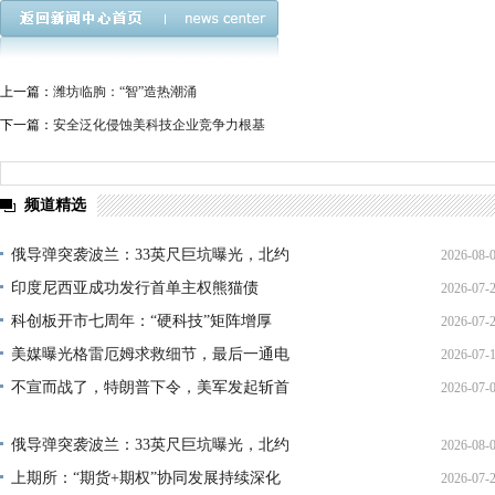
上一篇：
潍坊临朐：“智”造热潮涌
下一篇：
安全泛化侵蚀美科技企业竞争力根基
频道精选
俄导弹突袭波兰：33英尺巨坑曝光，北约
2026-08-
印度尼西亚成功发行首单主权熊猫债
2026-07-
01:45:
科创板开市七周年：“硬科技”矩阵增厚
2026-07-
21:11:
美媒曝光格雷厄姆求救细节，最后一通电
2026-07-
17:02:
不宣而战了，特朗普下令，美军发起斩首
2026-07-
12:35:
02:34:
俄导弹突袭波兰：33英尺巨坑曝光，北约
2026-08-
上期所：“期货+期权”协同发展持续深化
2026-07-
01:45: