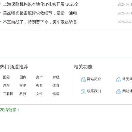
上海保险机构以本地化IP扎实开展“2026全
2026-07-
13:02:
美媒曝光格雷厄姆求救细节，最后一通电
2026-07-
21:40:
不宣而战了，特朗普下令，美军发起斩首
2026-07-
12:35:
02:34:
热门频道推荐
相关功能
国际
国内
房产
财经
网站简介
常见
汽车
军事
教育
体育
联系我们
网站
互联网
科技
女性
健康
友情链接：