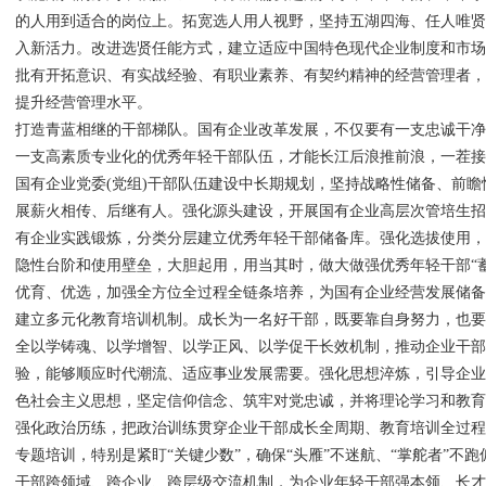
的人用到适合的岗位上。拓宽选人用人视野，坚持五湖四海、任人唯
入新活力。改进选贤任能方式，建立适应中国特色现代企业制度和市
批有开拓意识、有实战经验、有职业素养、有契约精神的经营管理者
提升经营管理水平。
打造青蓝相继的干部梯队。国有企业改革发展，不仅要有一支忠诚干
一支高素质专业化的优秀年轻干部队伍，才能长江后浪推前浪，一茬
国有企业党委(党组)干部队伍建设中长期规划，坚持战略性储备、前
展薪火相传、后继有人。强化源头建设，开展国有企业高层次管培生
有企业实践锻炼，分类分层建立优秀年轻干部储备库。强化选拔使用
隐性台阶和使用壁垒，大胆起用，用当其时，做大做强优秀年轻干部“
优育、优选，加强全方位全过程全链条培养，为国有企业经营发展储
建立多元化教育培训机制。成长为一名好干部，既要靠自身努力，也
全以学铸魂、以学增智、以学正风、以学促干长效机制，推动企业干
验，能够顺应时代潮流、适应事业发展需要。强化思想淬炼，引导企
色社会主义思想，坚定信仰信念、筑牢对党忠诚，并将理论学习和教
强化政治历练，把政治训练贯穿企业干部成长全周期、教育培训全过
专题培训，特别是紧盯“关键少数”，确保“头雁”不迷航、“掌舵者”不
干部跨领域、跨企业、跨层级交流机制，为企业年轻干部强本领、长