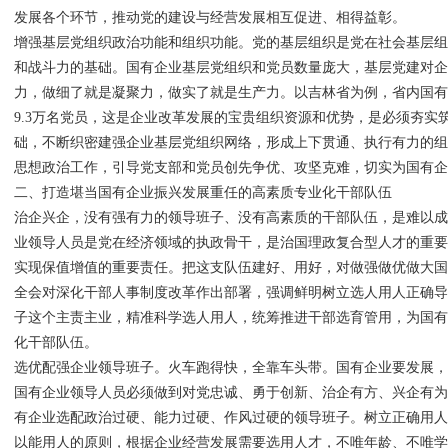
发展各个环节，推动党的建设与经营发展相互促进、相得益彰。
增强基层党组织政治功能和组织功能。党的基层组织是党在社会基层
和战斗力的基础。国有企业基层党组织和党员数量庞大，基层党建对
力，做细了就是凝聚力，做实了就是生产力。以吉林省为例，省内国有企
9.3万名党员，这是企业改革发展的宝贵组织资源和优势，是必须夯实
础，不断织密建强企业基层党组织网络，形成上下贯通、执行有力的
思想政治工作，引导党支部和党员创先争优、攻坚克难，切实为国有
二、打造堪当国有企业振兴发展重任的高素质专业化干部队伍
治企兴企，没有强有力的领导班子、没有高素质的干部队伍，是难以
业领导人员是党在经济领域的执政骨干，是治国理政复合型人才的重
实现保值增值的重要责任。把这支队伍建好、用好，对做强做优做大
全会对深化干部人事制度改革作出部署，强调鲜明树立选人用人正确
子这个主责主业，精准科学选人用人，统筹推进干部选育管用，为国
化干部队伍。
选优配强企业领导班子。火车跑得快，全靠车头带。国有企业要发展
国有企业领导人员必须做到对党忠诚、勇于创新、治企有方、兴企有
有企业选配政治过硬、能力过硬、作风过硬的领导班子。树立正确用
以能用人的原则，根据企业经营发展需要选用人才，不唯年龄、不唯