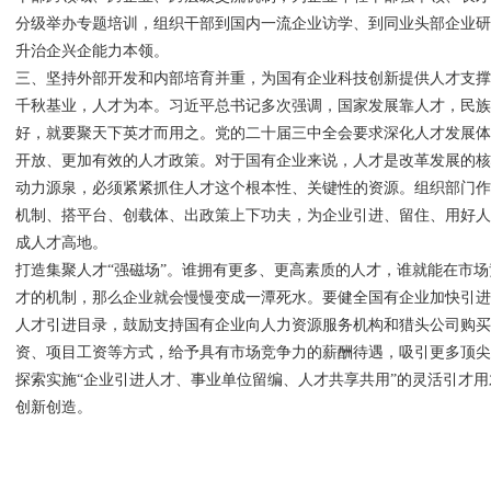
分级举办专题培训，组织干部到国内一流企业访学、到同业头部企业
升治企兴企能力本领。
三、坚持外部开发和内部培育并重，为国有企业科技创新提供人才支
千秋基业，人才为本。习近平总书记多次强调，国家发展靠人才，民
好，就要聚天下英才而用之。党的二十届三中全会要求深化人才发展
开放、更加有效的人才政策。对于国有企业来说，人才是改革发展的
动力源泉，必须紧紧抓住人才这个根本性、关键性的资源。组织部门
机制、搭平台、创载体、出政策上下功夫，为企业引进、留住、用好
成人才高地。
打造集聚人才“强磁场”。谁拥有更多、更高素质的人才，谁就能在市
才的机制，那么企业就会慢慢变成一潭死水。要健全国有企业加快引
人才引进目录，鼓励支持国有企业向人力资源服务机构和猎头公司购
资、项目工资等方式，给予具有市场竞争力的薪酬待遇，吸引更多顶
探索实施“企业引进人才、事业单位留编、人才共享共用”的灵活引才
创新创造。