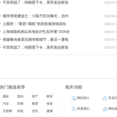
不宣而战了，特朗普下令，美军发起斩首
2026-07-
12:35:
02:34:
俄导弹突袭波兰：33英尺巨坑曝光，北约
2026-08-
上期所：“期货+期权”协同发展持续深化
2026-07-
01:45:
上海保险机构以本地化IP扎实开展“2026全
2026-07-
13:02:
美媒曝光格雷厄姆求救细节，最后一通电
2026-07-
21:40:
不宣而战了，特朗普下令，美军发起斩首
2026-07-
12:35:
02:34:
热门频道推荐
相关功能
国际
国内
房产
财经
网站简介
常见
汽车
军事
教育
体育
联系我们
网站
互联网
科技
女性
健康