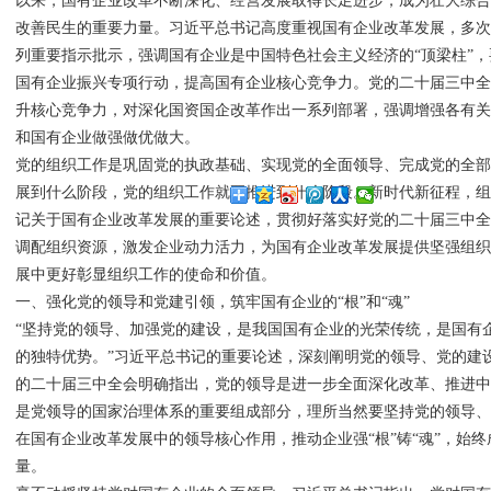
以来，国有企业改革不断深化、经营发展取得长足进步，成为壮大综
改善民生的重要力量。习近平总书记高度重视国有企业改革发展，多
列重要指示批示，强调国有企业是中国特色社会主义经济的“顶梁柱”
国有企业振兴专项行动，提高国有企业核心竞争力。党的二十届三中
升核心竞争力，对深化国资国企改革作出一系列部署，强调增强各有
和国有企业做强做优做大。
党的组织工作是巩固党的执政基础、实现党的全面领导、完成党的全
展到什么阶段，党的组织工作就要推进到什么阶段。新时代新征程，
记关于国有企业改革发展的重要论述，贯彻好落实好党的二十届三中
调配组织资源，激发企业动力活力，为国有企业改革发展提供坚强组
展中更好彰显组织工作的使命和价值。
一、强化党的领导和党建引领，筑牢国有企业的“根”和“魂”
“坚持党的领导、加强党的建设，是我国国有企业的光荣传统，是国有企业
的独特优势。”习近平总书记的重要论述，深刻阐明党的领导、党的建
的二十届三中全会明确指出，党的领导是进一步全面深化改革、推进
是党领导的国家治理体系的重要组成部分，理所当然要坚持党的领导
在国有企业改革发展中的领导核心作用，推动企业强“根”铸“魂”，始
量。