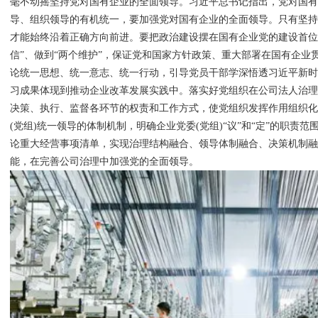
毫不动摇坚持党对国有企业的全面领导。习近平总书记指出，党对国
导、组织领导的有机统一，要加强党对国有企业的全面领导。只有坚
才能始终沿着正确方向前进。要把政治建设摆在国有企业党的建设首位，
信”、做到“两个维护”，保证党和国家方针政策、重大部署在国有企业
论统一思想、统一意志、统一行动，引导党员干部学深悟透习近平新
习成果体现到推动企业改革发展实践中。落实好党组织在公司法人治
决策、执行、监督各环节的权责和工作方式，使党组织发挥作用组织
(党组)统一领导的体制机制，明确企业党委(党组)“议”和“定”的职责范
论重大经营事项清单，实现治理结构融合、领导体制融合、决策机制
能，在完善公司治理中加强党的全面领导。