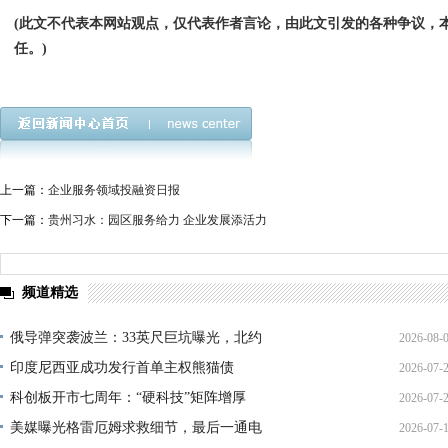
(此文不代表本网站观点，仅代表作者言论，由此文引发的各种争议，
任。)
上一篇：
企业服务领域投融资日报
下一篇：
贵州习水：园区服务给力 企业发展添活力
频道精选
俄导弹突袭波兰：33英尺巨坑曝光，北约
2026-08-
印度尼西亚成功发行首单主权熊猫债
2026-07-
01:45:
科创板开市七周年：“硬科技”矩阵增厚
2026-07-
21:11:
美媒曝光格雷厄姆求救细节，最后一通电
2026-07-
17:02: