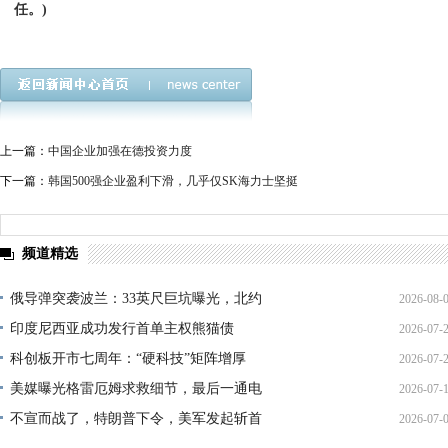
任。)
上一篇：
中国企业加强在德投资力度
下一篇：
韩国500强企业盈利下滑，几乎仅SK海力士坚挺
频道精选
俄导弹突袭波兰：33英尺巨坑曝光，北约
2026-08-
印度尼西亚成功发行首单主权熊猫债
2026-07-
01:45:
科创板开市七周年：“硬科技”矩阵增厚
2026-07-
21:11:
美媒曝光格雷厄姆求救细节，最后一通电
2026-07-
17:02:
不宣而战了，特朗普下令，美军发起斩首
2026-07-
12:35: