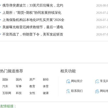
02:34:
俄导弹突袭波兰：33英尺巨坑曝光，北约
2026-08-
上期所：“期货+期权”协同发展持续深化
2026-07-
01:45:
上海保险机构以本地化IP扎实开展“2026全
2026-07-
13:02:
美媒曝光格雷厄姆求救细节，最后一通电
2026-07-
21:40:
不宣而战了，特朗普下令，美军发起斩首
2026-07-
12:35:
02:34:
热门频道推荐
相关功能
国际
国内
房产
财经
网站简介
常见
汽车
军事
教育
体育
联系我们
网站
互联网
科技
女性
健康
友情链接：