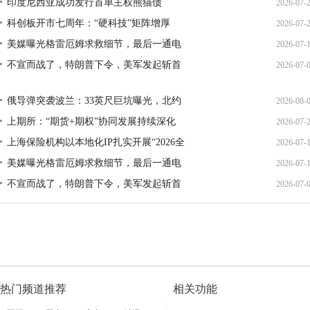
印度尼西亚成功发行首单主权熊猫债
2026-07-
01:45:
科创板开市七周年：“硬科技”矩阵增厚
2026-07-
21:11:
美媒曝光格雷厄姆求救细节，最后一通电
2026-07-
17:02:
不宣而战了，特朗普下令，美军发起斩首
2026-07-
12:35:
02:34:
俄导弹突袭波兰：33英尺巨坑曝光，北约
2026-08-
上期所：“期货+期权”协同发展持续深化
2026-07-
01:45:
上海保险机构以本地化IP扎实开展“2026全
2026-07-
13:02:
美媒曝光格雷厄姆求救细节，最后一通电
2026-07-
21:40:
不宣而战了，特朗普下令，美军发起斩首
2026-07-
12:35:
02:34:
热门频道推荐
相关功能