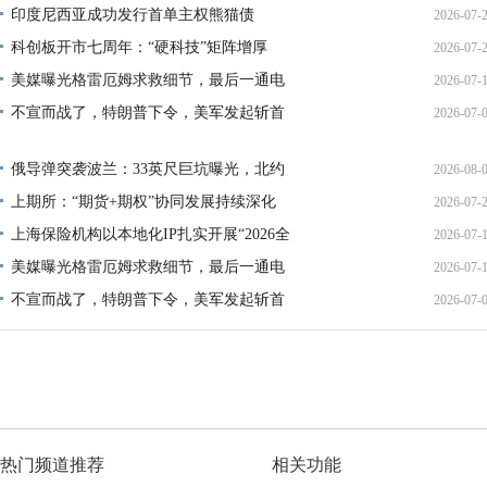
印度尼西亚成功发行首单主权熊猫债
2026-07-
01:45:
科创板开市七周年：“硬科技”矩阵增厚
2026-07-
21:11:
美媒曝光格雷厄姆求救细节，最后一通电
2026-07-
17:02:
不宣而战了，特朗普下令，美军发起斩首
2026-07-
12:35:
02:34:
俄导弹突袭波兰：33英尺巨坑曝光，北约
2026-08-
上期所：“期货+期权”协同发展持续深化
2026-07-
01:45:
上海保险机构以本地化IP扎实开展“2026全
2026-07-
13:02:
美媒曝光格雷厄姆求救细节，最后一通电
2026-07-
21:40:
不宣而战了，特朗普下令，美军发起斩首
2026-07-
12:35:
02:34:
热门频道推荐
相关功能