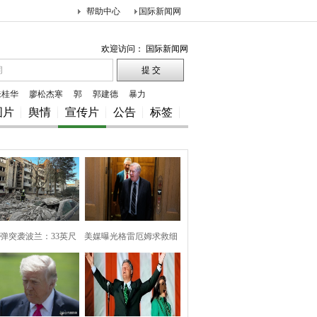
帮助中心
国际新闻网
欢迎访问： 国际新闻网
朱桂华
廖松杰寒
郭
郭建德
暴力
图片
舆情
宣传片
公告
标签
弹突袭波兰：33英尺
美媒曝光格雷厄姆求救细
巨坑
节，