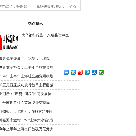
宣而战了，特朗普下
克林顿夫妻现状：一个79
令，美
岁老
热点资讯
大华银行报告：八成受访中企...
俄导弹突袭波兰：33英尺巨坑曝
光，北
世界黄金协会：上半年全球黄金总
需
2026年上半年上海社会融资规模增
加
印度尼西亚成功发行首单主权熊猫
债
上期所：“期货+期权”协同发展持
续
20号胶期货引入首家境外交割库
交割
科创板开市七周年：“硬科技”矩阵
外籍游客激增35% “上海大冰箱”成
入
今年上半年上海出口首破万亿元大