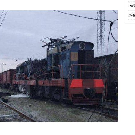
·
2
·
科