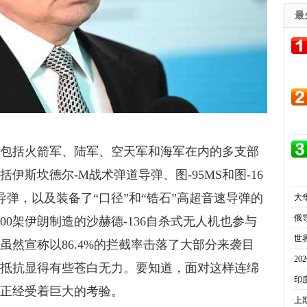
最
了包括火箭军、陆军、空天军和海军在内的多支部
伊斯坎德尔-M战术弹道导弹、图-95MS和图-16
航导弹，以及装备了“口径”和“锆石”高超音速导弹的
·
大
·
俄
00架伊朗制造的沙赫德-136自杀式无人机也参与
·
世
虽然宣称以86.4%的拦截率击落了大部分来袭目
·
2
种抵抗显得有些苍白无力。要知道，面对这样连绵
·
印
力正经受着巨大的考验。
·
上