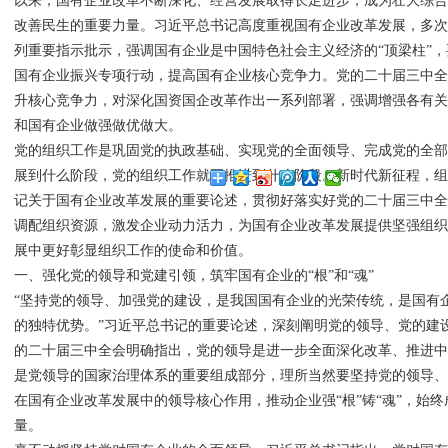
以来，国有企业改革不断深化、经营发展取得长足进步，成为壮大综
改善民生的重要力量。习近平总书记高度重视国有企业改革发展，多
列重要指示批示，强调国有企业是中国特色社会主义经济的“顶梁柱”
国有企业振兴专项行动，提高国有企业核心竞争力。党的二十届三中
升核心竞争力，对深化国资国企改革作出一系列部署，强调增强各有
和国有企业做强做优做大。
党的组织工作是巩固党的执政基础、实现党的全面领导、完成党的全
展到什么阶段，党的组织工作就要推进到什么阶段。新时代新征程，
记关于国有企业改革发展的重要论述，贯彻好落实好党的二十届三中
调配组织资源，激发企业动力活力，为国有企业改革发展提供坚强组
展中更好彰显组织工作的使命和价值。
一、强化党的领导和党建引领，筑牢国有企业的“根”和“魂”
“坚持党的领导、加强党的建设，是我国国有企业的光荣传统，是国有企业
的独特优势。”习近平总书记的重要论述，深刻阐明党的领导、党的建
的二十届三中全会明确指出，党的领导是进一步全面深化改革、推进
是党领导的国家治理体系的重要组成部分，理所当然要坚持党的领导
在国有企业改革发展中的领导核心作用，推动企业强“根”铸“魂”，始
量。