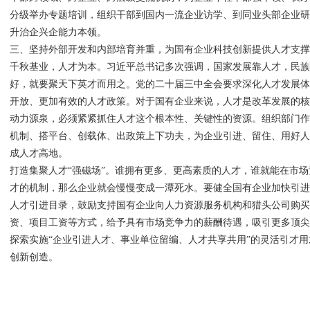
分级举办专题培训，组织干部到国内一流企业访学、到同业头部企业
升治企兴企能力本领。
三、坚持外部开发和内部培育并重，为国有企业科技创新提供人才支
千秋基业，人才为本。习近平总书记多次强调，国家发展靠人才，民
好，就要聚天下英才而用之。党的二十届三中全会要求深化人才发展
开放、更加有效的人才政策。对于国有企业来说，人才是改革发展的
动力源泉，必须紧紧抓住人才这个根本性、关键性的资源。组织部门
机制、搭平台、创载体、出政策上下功夫，为企业引进、留住、用好
成人才高地。
打造集聚人才“强磁场”。谁拥有更多、更高素质的人才，谁就能在市
才的机制，那么企业就会慢慢变成一潭死水。要健全国有企业加快引
人才引进目录，鼓励支持国有企业向人力资源服务机构和猎头公司购
资、项目工资等方式，给予具有市场竞争力的薪酬待遇，吸引更多顶
探索实施“企业引进人才、事业单位留编、人才共享共用”的灵活引才
创新创造。