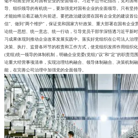
毫不动摇坚持党对国有企业的全面领导。习近平总书记指出，党对国
导、组织领导的有机统一，要加强党对国有企业的全面领导。只有坚
才能始终沿着正确方向前进。要把政治建设摆在国有企业党的建设首位，
信”、做到“两个维护”，保证党和国家方针政策、重大部署在国有企业
论统一思想、统一意志、统一行动，引导党员干部学深悟透习近平新
习成果体现到推动企业改革发展实践中。落实好党组织在公司法人治
决策、执行、监督各环节的权责和工作方式，使党组织发挥作用组织
(党组)统一领导的体制机制，明确企业党委(党组)“议”和“定”的职责范
论重大经营事项清单，实现治理结构融合、领导体制融合、决策机制
能，在完善公司治理中加强党的全面领导。