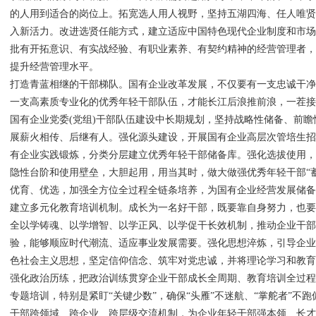
的人用到适合的岗位上。拓宽选人用人视野，坚持五湖四海、任人唯
入新活力。改进选贤任能方式，建立适应中国特色现代企业制度和市
批有开拓意识、有实战经验、有职业素养、有契约精神的经营管理者
提升经营管理水平。
打造青蓝相继的干部梯队。国有企业改革发展，不仅要有一支忠诚干
一支高素质专业化的优秀年轻干部队伍，才能长江后浪推前浪，一茬
国有企业党委(党组)干部队伍建设中长期规划，坚持战略性储备、前
展薪火相传、后继有人。强化源头建设，开展国有企业高层次管培生
有企业实践锻炼，分类分层建立优秀年轻干部储备库。强化选拔使用
隐性台阶和使用壁垒，大胆起用，用当其时，做大做强优秀年轻干部“
优育、优选，加强全方位全过程全链条培养，为国有企业经营发展储
建立多元化教育培训机制。成长为一名好干部，既要靠自身努力，也
全以学铸魂、以学增智、以学正风、以学促干长效机制，推动企业干
验，能够顺应时代潮流、适应事业发展需要。强化思想淬炼，引导企
色社会主义思想，坚定信仰信念、筑牢对党忠诚，并将理论学习和教
强化政治历练，把政治训练贯穿企业干部成长全周期、教育培训全过
专题培训，特别是紧盯“关键少数”，确保“头雁”不迷航、“掌舵者”不
干部跨领域、跨企业、跨层级交流机制，为企业年轻干部强本领、长