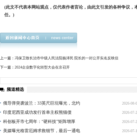
(此文不代表本网站观点，仅代表作者言论，由此文引发的各种争议，
任。)
上一篇：
冯保卫致长治市中级人民法院杨泽民 院长的一封公开实名反映信
下一篇：
2024企业数字化转型大会在京召开
频道精选
俄导弹突袭波兰：33英尺巨坑曝光，北约
2026-08-
印度尼西亚成功发行首单主权熊猫债
2026-07-
01:45:
科创板开市七周年：“硬科技”矩阵增厚
2026-07-
21:11:
美媒曝光格雷厄姆求救细节，最后一通电
2026-07-
17:02: