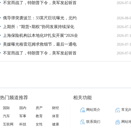
不宣而战了，特朗普下令，美军发起斩首
2026-07-
12:35:
02:34:
俄导弹突袭波兰：33英尺巨坑曝光，北约
2026-08-
上期所：“期货+期权”协同发展持续深化
2026-07-
01:45:
上海保险机构以本地化IP扎实开展“2026全
2026-07-
13:02:
美媒曝光格雷厄姆求救细节，最后一通电
2026-07-
21:40:
不宣而战了，特朗普下令，美军发起斩首
2026-07-
12:35:
02:34:
热门频道推荐
相关功能
国际
国内
房产
财经
网站简介
常见
汽车
军事
教育
体育
联系我们
网站
互联网
科技
女性
健康