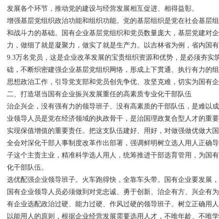
发展各个环节，推动党的建设与经营发展相互促进、相得益彰。
增强基层党组织政治功能和组织功能。党的基层组织是党在社会基层
和战斗力的基础。国有企业基层党组织和党员数量庞大，基层党建对
力，做细了就是凝聚力，做实了就是生产力。以吉林省为例，省内国有企
9.3万名党员，这是企业改革发展的宝贵组织资源和优势，是必须夯实
础，不断织密建强企业基层党组织网络，形成上下贯通、执行有力的
思想政治工作，引导党支部和党员创先争优、攻坚克难，切实为国有
二、打造堪当国有企业振兴发展重任的高素质专业化干部队伍
治企兴企，没有强有力的领导班子、没有高素质的干部队伍，是难以
业领导人员是党在经济领域的执政骨干，是治国理政复合型人才的重
实现保值增值的重要责任。把这支队伍建好、用好，对做强做优做大
全会对深化干部人事制度改革作出部署，强调鲜明树立选人用人正确
子这个主责主业，精准科学选人用人，统筹推进干部选育管用，为国
化干部队伍。
选优配强企业领导班子。火车跑得快，全靠车头带。国有企业要发展
国有企业领导人员必须做到对党忠诚、勇于创新、治企有方、兴企有
有企业选配政治过硬、能力过硬、作风过硬的领导班子。树立正确用
以能用人的原则，根据企业经营发展需要选用人才，不唯年龄、不唯