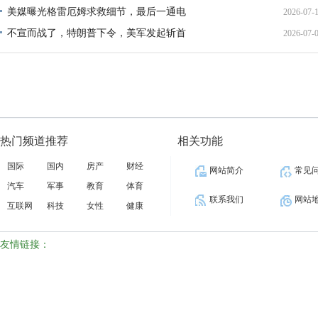
美媒曝光格雷厄姆求救细节，最后一通电
2026-07-
21:40:
不宣而战了，特朗普下令，美军发起斩首
2026-07-
12:35:
02:34:
热门频道推荐
相关功能
国际
国内
房产
财经
网站简介
常见
汽车
军事
教育
体育
联系我们
网站
互联网
科技
女性
健康
友情链接：