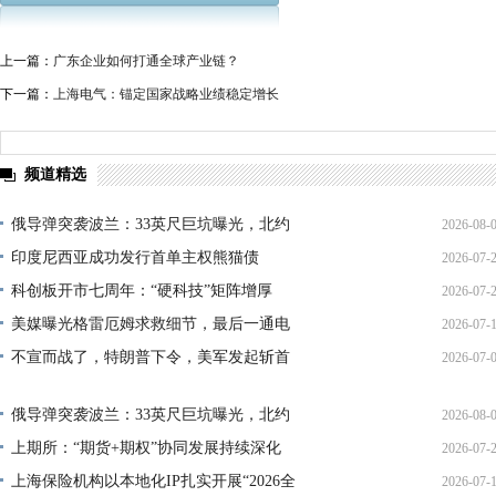
上一篇：
广东企业如何打通全球产业链？
下一篇：
上海电气：锚定国家战略业绩稳定增长
频道精选
俄导弹突袭波兰：33英尺巨坑曝光，北约
2026-08-
印度尼西亚成功发行首单主权熊猫债
2026-07-
01:45:
科创板开市七周年：“硬科技”矩阵增厚
2026-07-
21:11:
美媒曝光格雷厄姆求救细节，最后一通电
2026-07-
17:02:
不宣而战了，特朗普下令，美军发起斩首
2026-07-
12:35:
02:34:
俄导弹突袭波兰：33英尺巨坑曝光，北约
2026-08-
上期所：“期货+期权”协同发展持续深化
2026-07-
01:45:
上海保险机构以本地化IP扎实开展“2026全
2026-07-
13:02: