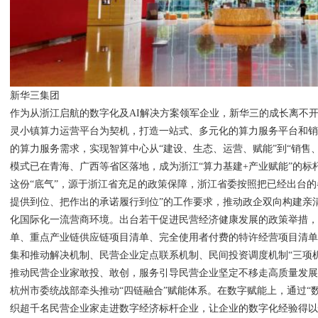
新华三集团
作为从浙江启航的数字化及AI解决方案领军企业，新华三的成长离不
灵小镇算力运营平台为契机，打造一站式、多元化的算力服务平台和销
的算力服务需求，实现智算中心从“建设、生态、运营、赋能”到“销售
模式已在青海、广西等省区落地，成为浙江“算力基建+产业赋能”的标
这份“底气”，源于浙江省充足的政策保障，浙江省委按照把已经出台
提供到位、把作出的承诺履行到位”的工作要求，推动政企双向构建亲
化国际化一流营商环境。出台若干促进民营经济健康发展的政策举措
单、重点产业链供应链项目清单、完全使用者付费的特许经营项目清单
集和推动解决机制、民营企业定点联系机制、民间投资调度机制“三项
推动民营企业家敢投、敢创，服务引导民营企业坚定不移走高质量发
杭州市委统战部牵头推动“四链融合”赋能体系。在数字赋能上，通过“数
织超千名民营企业家走进数字经济标杆企业，让企业的数字化经验得