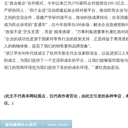
立“政会银企”合作模式，今年以来已为3795家民企对接授信109.5亿
产研协同上，“四个走进”活动搭建起政企研对接平台，推动民营企业
之间的交流合作，搭建产学研对接平台，推动科技成果转化；在亲清服务
成为民企诉求的“直通车”，仅今年就举办260余场，解决企业急难愁盼问
“政策不是‘空头支票’，而是‘精准滴灌’。”万事利集团董事长屠红燕对
“企业的成功也是源于国家对零售行业的政策支持，正是得益于离境退
人的购物体验，提高了我们的销售量和品牌形象”。
“浙江早在90年代就成立了杭州市新生代企业家联谊会，以促进浙江人
的成立，为我们提供了一个交流和成长的平台，让我们能够面对面地
浙江的营商环境也为我们提供了良好的成长环境。” 屠红燕如是说。
(此文不代表本网站观点，仅代表作者言论，由此文引发的各种争议，
任。)