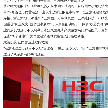
语、吃尽千辛万苦的精神与热情，正如这高温依然未减。
从丝绸文创的千年传承到机器人技术的全球领跑，从杭州六小龙的爆火
单”均居首位，民营经济一直以来是浙江的金字招牌，也是浙江经济最
穿梭于浙江大地，对话新华三集团、万事利集团、云深处科技、纤纳光
国重器”到丝绸文化的“国潮新章”，从集智能功能于一体的“机器先锋”
业的成长轨迹，不仅勾勒出浙江民营经济高质量发展的鲜活图景，更
促进“两个健康”，为民营经济蓬勃发展注入的强劲动能。
政策护航 让民营企业敢闯敢创
“在浙江这里，政府不仅是‘管理者’，更是‘合伙人’。”新华三集团总
道出了众多浙商的共同感受。