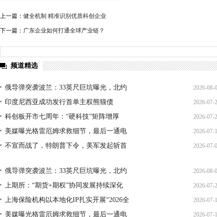
上一篇：
健全机制 精准识别优质科创企业
下一篇：
广东企业如何打通全球产业链？
频道精选
俄导弹突袭波兰：33英尺巨坑曝光，北约
2026-08-
印度尼西亚成功发行首单主权熊猫债
2026-07-
01:45:
科创板开市七周年：“硬科技”矩阵增厚
2026-07-
21:11:
美媒曝光格雷厄姆求救细节，最后一通电
2026-07-
17:02:
不宣而战了，特朗普下令，美军发起斩首
2026-07-
12:35:
02:34:
俄导弹突袭波兰：33英尺巨坑曝光，北约
2026-08-
上期所：“期货+期权”协同发展持续深化
2026-07-
01:45:
上海保险机构以本地化IP扎实开展“2026全
2026-07-
13:02:
美媒曝光格雷厄姆求救细节，最后一通电
2026-07-
21:40: