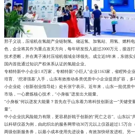
邢子义说，压缩机在氢能产业链制氢、储运氢、加氢站、用氢、燃料
色，企业将其作为重点攻关方向，每年研发投入超过2000万元，接连
技术垄断，并在离子液封压缩机领域全球领先。成立近8年来，东德实业
国内首批通过知识产权体系认证的氢能企业。
专精特新中小企业1.8万家，专精特新“小巨人”企业1163家，省瞪羚企业
培育、‘挖潜强基’入手，山东有效推动各类优质中小企业提质扩容，多
小企业处（创新创业指导处）处长张宁表示。近年来，山东一批优质
市场，一心磨炼核心技术，“小身板”迸发出大能量。
“小身板”何以迸发大能量？首先在于山东着力将科技创新这一“关键变
量”。
中小企业抗风险能力有限，更容易折戟于创新的“死亡之谷”。山东以“
以科研仪器为例，由此织出的服务网带动30万元以上仪器超过1.5万
两级创新服务券，以最小成本使用先进设备，有效加快研发进程。另