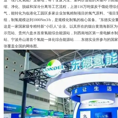
这一现代化氢能产业基地，有个变废为宝、重构价值链的关键环节由
缩、净化、脱碳和深冷分离等工艺流程，上游116万吨煤炭干馏处理综
气，能转化为临港化工园区多家企业加氢精制项目的氢气原料。“项目
组，制氢规模达到1000Nm3/h，是规模化制氢的核心装备。”东德实
这是一家国家级专精特新“小巨人”企业。以其所在的烟台黄渤海新区
示范站、贵州六盘水首座氢能综合能源站，到西南地区第一座电解水
站、宁波舟山港首个氢能一体化综合能源站……东德实业所参与的国
张覆盖全国的网络图。