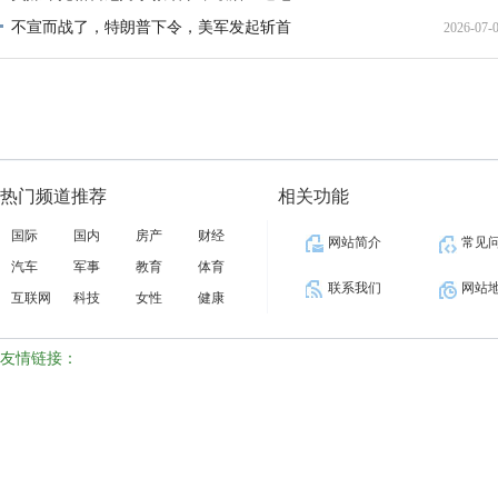
不宣而战了，特朗普下令，美军发起斩首
2026-07-
12:35:
02:34:
热门频道推荐
相关功能
国际
国内
房产
财经
网站简介
常见
汽车
军事
教育
体育
联系我们
网站
互联网
科技
女性
健康
友情链接：