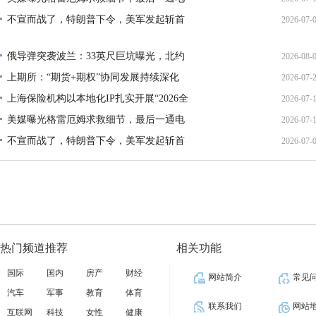
不宣而战了，特朗普下令，美军发起斩首
2026-07-
12:35:
02:34:
俄导弹突袭波兰：33英尺巨坑曝光，北约
2026-08-
上期所：“期货+期权”协同发展持续深化
2026-07-
01:45:
上海保险机构以本地化IP扎实开展“2026全
2026-07-
13:02:
美媒曝光格雷厄姆求救细节，最后一通电
2026-07-
21:40:
不宣而战了，特朗普下令，美军发起斩首
2026-07-
12:35:
02:34:
热门频道推荐
相关功能
国际
国内
房产
财经
网站简介
常见
汽车
军事
教育
体育
联系我们
网站
互联网
科技
女性
健康