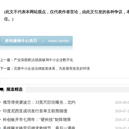
(此文不代表本网站观点，仅代表作者言论，由此文引发的各种争议，
任。)
上一篇：
产业深观察|点线面破局中小企业数字化
下一篇：
完善中小企业法律政策体系，为发展营造良好环境
频道精选
俄导弹突袭波兰：33英尺巨坑曝光，北约
2026-08-
印度尼西亚成功发行首单主权熊猫债
2026-07-
01:45:
科创板开市七周年：“硬科技”矩阵增厚
2026-07-
21:11:
美媒曝光格雷厄姆求救细节，最后一通电
2026-07-
17:02: