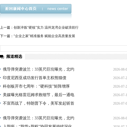
上一篇：
创新淬炼“硬核”实力 温州龙湾企业破浪前行
下一篇：
“企业之家”精准服务 赋能企业高质量发展
频道精选
俄导弹突袭波兰：33英尺巨坑曝光，北约
2026-08-
印度尼西亚成功发行首单主权熊猫债
2026-07-
01:45:
科创板开市七周年：“硬科技”矩阵增厚
2026-07-
21:11:
美媒曝光格雷厄姆求救细节，最后一通电
2026-07-
17:02:
不宣而战了，特朗普下令，美军发起斩首
2026-07-
12:35:
02:34:
俄导弹突袭波兰：33英尺巨坑曝光，北约
2026-08-
上期所：“期货+期权”协同发展持续深化
2026-07-
01:45: