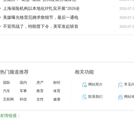
上海保险机构以本地化IP扎实开展“2026全
2026-07-
13:02:
美媒曝光格雷厄姆求救细节，最后一通电
2026-07-
21:40:
不宣而战了，特朗普下令，美军发起斩首
2026-07-
12:35:
02:34:
热门频道推荐
相关功能
国际
国内
房产
财经
网站简介
常见
汽车
军事
教育
体育
联系我们
网站
互联网
科技
女性
健康
友情链接：