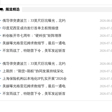
频道精选
俄导弹突袭波兰：33英尺巨坑曝光，北约
2026-08-
印度尼西亚成功发行首单主权熊猫债
2026-07-
01:45:
科创板开市七周年：“硬科技”矩阵增厚
2026-07-
21:11:
美媒曝光格雷厄姆求救细节，最后一通电
2026-07-
17:02:
不宣而战了，特朗普下令，美军发起斩首
2026-07-
12:35:
02:34:
俄导弹突袭波兰：33英尺巨坑曝光，北约
2026-08-
上期所：“期货+期权”协同发展持续深化
2026-07-
01:45:
上海保险机构以本地化IP扎实开展“2026全
2026-07-
13:02:
美媒曝光格雷厄姆求救细节，最后一通电
2026-07-
21:40:
不宣而战了，特朗普下令，美军发起斩首
2026-07-
12:35:
02:34: