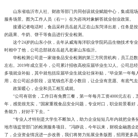
山东省临沂市人社、财政等部门共同创设就业赋能中心，集成现场
服务场景。图为工作人员（右一）在为咨询对象解答就业创业政策。
接通记者电话时，食品采样员岳超凡正在山东菏泽出差，任务是按
的蔬果、牛奶、饼干等食品进行安全检测。
这个24岁的山东小伙，去年从威海海洋职业学院药品生物技术专业
时相中了他，公司总部就在岳超凡老家山东临沂。
华检检测公司是一家做食品安全检测的第三方民营机构，员工总数不
左右。2019年成立至今，公司累计招收高校应届毕业生32人。公司总
多项就业补贴，其中就包括应届毕业生就业社保补贴，“毕业第一年每人
用，在公司起步阶段，这笔钱也不是小数目，让企业有意愿、有底气去
政策暖心，企业和员工相互成就。
“公司有宿舍，工作日有免费三餐，第一年每月工资4000元左右，
年，感觉很充实，“国家重视食品安全问题，专业对口，职业前景看好
务能力，好好干下去。”
“专业人才特别是大学生不断加入，助力企业短短几年内就把业务拓
地市场监管部门的检测服务项目。”冯静说，今年以来，财税金融惠企
了，企业资金情况进一步改善，我们将努力拓展业务版图，招用更多高