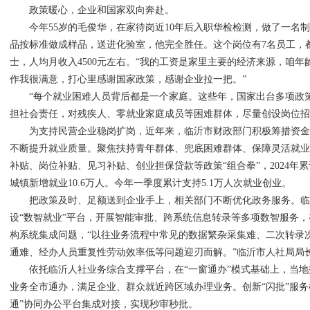
政策暖心，企业和国家双向奔赴。
今年55岁的毛俊华，在家待岗近10年后入职华检检测，做了一名
品按标准做成样品，送进化验室，他完全胜任。这个岗位有7名员工，都是
士，人均月收入4500元左右。“我的工资是家里主要的经济来源，咱
作我很满意，打心里感谢国家政策，感谢企业拉一把。”
“每个就业困难人员背后都是一个家庭。这些年，国家出台多项政策
担社会责任，对残疾人、零就业家庭成员等困难群体，尽量创设岗位招
为支持民营企业稳岗扩岗，近年来，临沂市财政部门积极筹措资金
不断提升就业质量。聚焦扶持青年群体、兜底困难群体、保障灵活就
补贴、岗位补贴、见习补贴、创业担保贷款等政策“组合拳”，2024年累
城镇新增就业10.6万人。今年一季度累计支持5.1万人次就业创业。
把政策及时、足额送到企业手上，相关部门不断优化政务服务。临
设“数智就业”平台，开展智能审批、跨系统信息转录等多项数智服务
构系统集成问题，“以往业务流程中常见的数据繁杂采集难、二次转录
通难、经办人员重复性劳动效率低等问题迎刃而解。”临沂市人社局局
依托临沂人社业务综合支撑平台，在“一窗通办”模式基础上，当地打
业务全市通办，满足企业、群众就近跨区域办理业务。创新“闪批”服务
通”协同办公平台集成对接，实现秒审秒批。