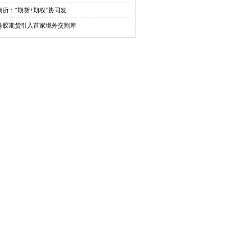
期所：“期货+期权”协同发
0号胶期货引入首家境外交割库