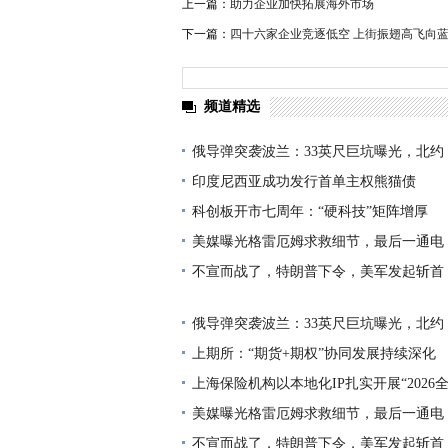
上一篇：
助力企业加快拓展海外市场
下一篇：
四十六家企业竞逐低空 上街振翅高飞向
频道精选
俄导弹突袭波兰：33英尺巨坑曝光，北约
印度尼西亚成功发行首单主权熊猫债
科创板开市七周年：“硬科技”矩阵增厚
美媒曝光格雷厄姆求救细节，最后一通电
不宣而战了，特朗普下令，美军发起斩首
俄导弹突袭波兰：33英尺巨坑曝光，北约
上期所：“期货+期权”协同发展持续深化
上海保险机构以本地化IP扎实开展“2026
美媒曝光格雷厄姆求救细节，最后一通电
不宣而战了，特朗普下令，美军发起斩首