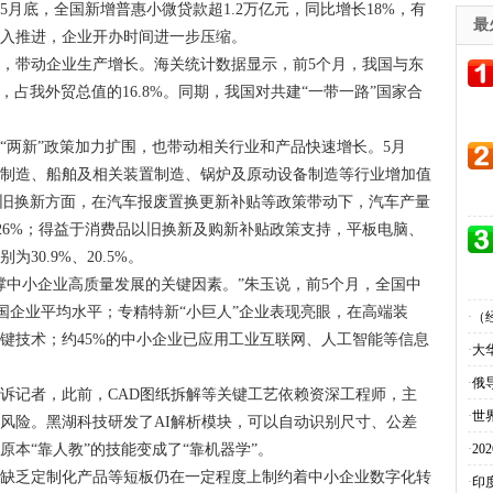
月底，全国新增普惠小微贷款超1.2万亿元，同比增长18%，有
最
深入推进，企业开办时间进一步压缩。
，带动企业生产增长。海关统计数据显示，前5个月，我国与东
1%，占我外贸总值的16.8%。同期，我国对共建“一带一路”国家合
“两新”政策加力扩围，也带动相关行业和产品快速增长。5月
机制造、船舶及相关装置制造、锅炉及原动设备制造等行业增加值
.8%；以旧换新方面，在汽车报废置换更新补贴等政策带动下，汽车产量
长26%；得益于消费品以旧换新及购新补贴政策支持，平板电脑、
0.9%、20.5%。
撑中小企业高质量发展的关键因素。”朱玉说，前5个月，全国中
全国企业平均水平；专精特新“小巨人”企业表现亮眼，在高端装
·
（
键技术；约45%的中小企业已应用工业互联网、人工智能等信息
·
大
·
俄
告诉记者，此前，CAD图纸拆解等关键工艺依赖资深工程师，主
·
世
风险。黑湖科技研发了AI解析模块，可以自动识别尺寸、公差
本“靠人教”的技能变成了“靠机器学”。
·
2
、缺乏定制化产品等短板仍在一定程度上制约着中小企业数字化转
·
印