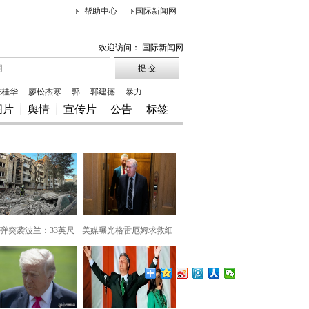
帮助中心
国际新闻网
欢迎访问： 国际新闻网
朱桂华
廖松杰寒
郭
郭建德
暴力
图片
舆情
宣传片
公告
标签
弹突袭波兰：33英尺
美媒曝光格雷厄姆求救细
巨坑
节，