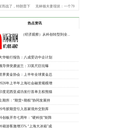
宣而战了，特朗普下
克林顿夫妻现状：一个79
令，美
岁老
热点资讯
（经济观察）从科创转型到全...
大华银行报告：八成受访中企计划
未
俄导弹突袭波兰：33英尺巨坑曝
光，北
世界黄金协会：上半年全球黄金总
需
2026年上半年上海社会融资规模增
加
印度尼西亚成功发行首单主权熊猫
债
上期所：“期货+期权”协同发展持
续
20号胶期货引入首家境外交割库
交割
科创板开市七周年：“硬科技”矩阵
外籍游客激增35% “上海大冰箱”成