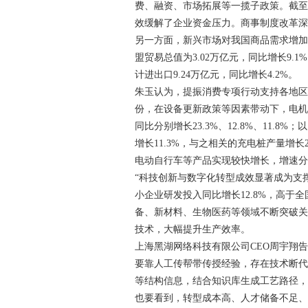
费、融资、市场拓展等一揽子政策。截至5
效缓解了企业资金压力。商事制度改革
另一方面，新兴市场对我国商品需求增加
盟贸易总值为3.02万亿元，同比增长9.
计进出口9.24万亿元，同比增长4.2%。
朱玉认为，提振消费专项行动支持各地区
份，在设备更新政策等因素带动下，电
同比分别增长23.3%、12.8%、11
增长11.3%，与之相关的充电桩产量增
电动自行车等产品实现较快增长，增速分别为3
“科技创新与数字化转型成效显著成为支
小企业研发投入同比增长12.8%，高于
备、新材料、生物医药等领域不断突破关
技术，大幅提升生产效率。
上海黑湖网络科技有限公司CEO周宇翔
要靠人工传帮带传授经验，存在技术断代
等结构信息，结合知识库生成工艺路径，原
也要看到，转型成本高、人才储备不足