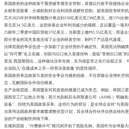
美国政府的这种政策干预突破常规安全管制，直接以行政手段侵蚀企
从财务层面看，分成机制对企业利润形成硬性切割。据美国投资研究机
芯片2025年对华销售额预计将达到150亿美元至230亿美元，按15%比
美元至34.5亿美元，这意味着企业年利润减少的规模，足以覆盖一项关
25财年二季度中国区营收37亿美元，当期需上缴约5.55亿美元；而该
部分资金的流失直接压缩了企业的研发空间，制约了产品迭代速度。
法律层面的争议也进一步加剧了企业经营的不确定性。美国宪法明确
以“许可费”名义实施，但因与出口收入直接挂钩，面临“变相出口税”
里克·西瑟斯指出，这种做法没有先例，实为借监管之名行征税之实，
企业陷入“合规成本上升—经营决策犹豫”的恶性循环。
美国政府单边政策引发的安全争议与规则扭曲，不仅吞噬企业增长空
态，瓦解国际合作信任根基。
在产业链层面，美国盟友对其政策的规避已成为常态。例如，韩国三
国西安工厂以抢占市场；荷兰光刻机巨头阿斯麦公司（ASML）明确表
设备”，拒绝为美国政策买单。这些行为的背后，是全球企业对“与美国
当英伟达因政府要求频繁调整供货计划，其全球合作伙伴自然会转向
业的产业链黏性持续下降。
在规则层面，“付费换许可”模式则开创了危险先例。美国作为全球最