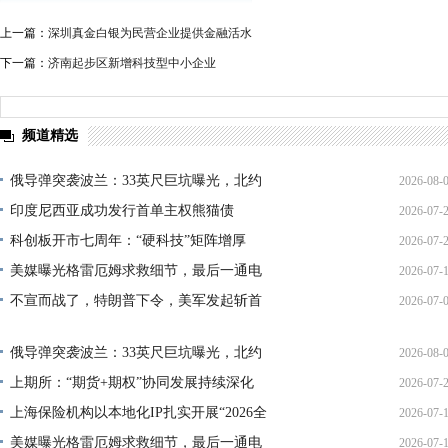
上一篇：
深圳真金白银为民营企业提供金融活水
下一篇：
济南起步区新增科技型中小企业
频道精选
俄导弹突袭波兰：33英尺巨坑曝光，北约
2026-08-
印度尼西亚成功发行首单主权熊猫债
2026-07-
01:45:
科创板开市七周年：“硬科技”矩阵增厚
2026-07-
21:11:
美媒曝光格雷厄姆求救细节，最后一通电
2026-07-
17:02:
不宣而战了，特朗普下令，美军发起斩首
2026-07-
12:35:
02:34:
俄导弹突袭波兰：33英尺巨坑曝光，北约
2026-08-
上期所：“期货+期权”协同发展持续深化
2026-07-
01:45:
上海保险机构以本地化IP扎实开展“2026全
2026-07-
13:02:
美媒曝光格雷厄姆求救细节，最后一通电
2026-07-
21:40: