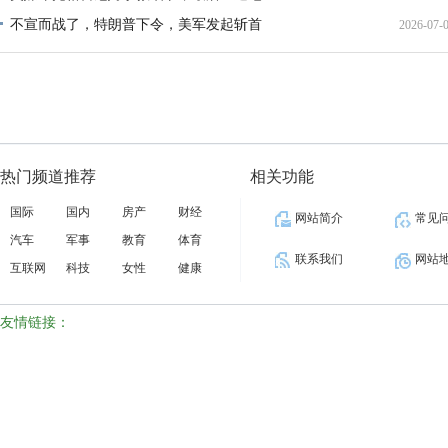
不宣而战了，特朗普下令，美军发起斩首
2026-07-
12:35:
02:34:
热门频道推荐
相关功能
国际
国内
房产
财经
网站简介
常见
汽车
军事
教育
体育
联系我们
网站
互联网
科技
女性
健康
友情链接：