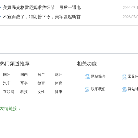
美媒曝光格雷厄姆求救细节，最后一通电
2026-07-
21:40:
不宣而战了，特朗普下令，美军发起斩首
2026-07-
12:35:
02:34:
热门频道推荐
相关功能
国际
国内
房产
财经
网站简介
常见
汽车
军事
教育
体育
联系我们
网站
互联网
科技
女性
健康
友情链接：