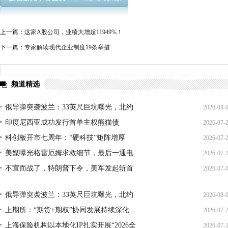
上一篇：
这家A股公司，业绩大增超11949%！
下一篇：
专家解读现代企业制度19条举措
频道精选
俄导弹突袭波兰：33英尺巨坑曝光，北约
2026-08-
印度尼西亚成功发行首单主权熊猫债
2026-07-
01:45:
科创板开市七周年：“硬科技”矩阵增厚
2026-07-
21:11:
美媒曝光格雷厄姆求救细节，最后一通电
2026-07-
17:02:
不宣而战了，特朗普下令，美军发起斩首
2026-07-
12:35:
02:34:
俄导弹突袭波兰：33英尺巨坑曝光，北约
2026-08-
上期所：“期货+期权”协同发展持续深化
2026-07-
01:45:
上海保险机构以本地化IP扎实开展“2026全
2026-07-
13:02: