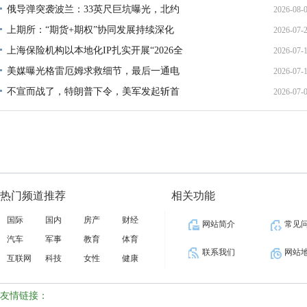
俄导弹突袭波兰：33英尺巨坑曝光，北约
2026-08-
上期所：“期货+期权”协同发展持续深化
2026-07-
01:45:
上海保险机构以本地化IP扎实开展“2026全
2026-07-
13:02:
美媒曝光格雷厄姆求救细节，最后一通电
2026-07-
21:40:
不宣而战了，特朗普下令，美军发起斩首
2026-07-
12:35:
02:34:
热门频道推荐
相关功能
国际
国内
房产
财经
网站简介
常见
汽车
军事
教育
体育
联系我们
网站
互联网
科技
女性
健康
友情链接：