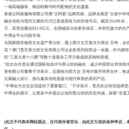
一场高端服装、精品鞋帽与时尚配饰的文化盛宴。
香港古阿新服饰有限公司携“古阿新”品牌亮相，品牌名寓意“古老中华
融合传统与现代元素的方式已形成强有力的市场号召。截至2024年末，
万，其营业额达到3.8亿元，全国铺设20余家实体店，并依托庞大的
中博会平台问路市场
当国家级非物质文化遗产香云纱，遇上西方文艺复兴大师达·芬奇，会
花？澳门莨荘香云纱文化有限公司以全新系列回答这一命题。作为拥有
经“三蒸九煮十八晒”等数十道复杂工序方能成就其独特质感。
“此次合作意在通过国际知名IP与香云纱的融合，减少外国受众对传统
资有限公司董事子洋表示，近期他与西方达·芬奇IP展开跨界合作，将
元素融入设计，推出兼具传统底蕴与现代审美的系列产品。
“中博会为文化交流提供了重要窗口。”子洋表示，莨庄此次特别选择
中博会的展示，让更多中外观众认知到香云纱的历史内涵，探索“非遗工
(此文不代表本网站观点，仅代表作者言论，由此文引发的各种争议，