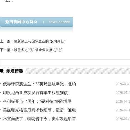
任。)
上一篇：
创新热土与国际企业的“双向奔赴”
下一篇：
以服务之“优” 促企业发展之“进”
频道精选
俄导弹突袭波兰：33英尺巨坑曝光，北约
2026-08-
印度尼西亚成功发行首单主权熊猫债
2026-07-
01:45:
科创板开市七周年：“硬科技”矩阵增厚
2026-07-
21:11:
美媒曝光格雷厄姆求救细节，最后一通电
2026-07-
17:02:
不宣而战了，特朗普下令，美军发起斩首
2026-07-
12:35:
02:34: