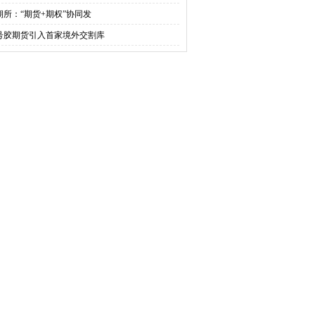
期所：“期货+期权”协同发
0号胶期货引入首家境外交割库