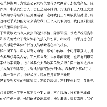
。在关押期间，方城县公安局相关领导多次到看守所授意高见、陈
辉作为二中队的负责人，责任是跑不掉的。指使我们三人往王文辉
于专案组领导给我们在外面活动，这样我们三个可以从轻处理，给
用这样近乎威胁的方法来骗取我们三个人的假供述。我们直到法院
局相关领导的替罪羊。
案干警竟敢做出令人发指的违法事情，隐藏证据、伪造尸检报告和
人和家庭都造成了无法弥补的损失和伤害。出狱后，由于身患心脏
真的很感谢贵媒体给我这次能够吐露心声的机会。
安派出所工作，应方城警方邀请，帮他们传唤一个犯罪嫌疑人，并
局专案组领导吴占淼。王文辉当天并未在讯问现场，也没有刑讯逼
专案组涉案领导，把方城县公安局涉案民警关押在同一监室进行串
并实施了刑讯逼供，造成我蒙冤被判刑8年。我和王文辉成了方
后，我一直申诉，抑郁成疾，现在已是直肠癌晚期。
导没有受到应有的刑事追究，不吸取教训，不到半年时间，又刑讯
前领导都说出了王文辉不是办案人员，不在现场，没有刑讯逼供，
，他们不便出镜。他们能够说出真相，抵制邪恶，坚持真理，我们