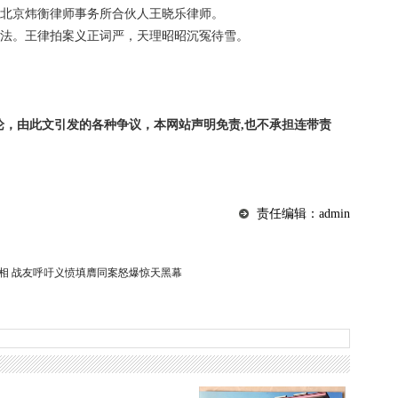
师北京炜衡律师事务所合伙人王晓乐律师。
违法。王律拍案义正词严，天理昭昭沉冤待雪。
论，由此文引发的各种争议，本网站声明免责,也不承担连带责
责任编辑：admin
相 战友呼吁义愤填膺同案怒爆惊天黑幕