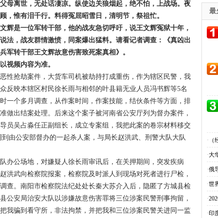
。父母离世，无处话凄凉。纵使边关狼烟起，绝不怕，上战场。夜
最
相顾，惟有泪千行。料得冤屈昭雪日，清明节，祭祖忙。
王文辉是一位军转干部，他的战友急切呼吁，说王文辉冤狱十年，
案说法，战友群情激愤，同案爆出猛料。请看记者调查：《真凶出
老兵军转干部王文辉故意伤害致死案真相》。
，以视频内容为准。
起恶性抢劫案件，大货车司机被劫持打成重伤，作为辖区民警，我
众反映本辖区村民徐长雨与相邻的叶县籍无业人员冯书辉等5名
历时一个多月调查，从作案时间，作案技能，结伙条件等方面，排
批准做出结案处理。后来这个案子被河南省公安厅列为督办案件，
教导员吴占淼任正副组长，成立专案组，我把此案的卷宗材料移交
调到由公安部督办的一起杀人案，与局长赵洪武、刑警大队大队
·
（
·
大
中队办公场地，对嫌疑人徐长雨审讯后，在关押期间，突发疾病
·
俄
长赵洪武向检察院报案，检察院及时派人到现场对死者进行尸检，
·
世
案调查。南阳市检察院法纪处处长秦大苏介入后，隐匿了方城县检
城县公安局治安大队以涉嫌故意伤害罪将三位涉案民警刑事拘留，
·
2
信把我骗到看守所，非法拘禁，并把我和三位涉案民警关进同一监
·
印