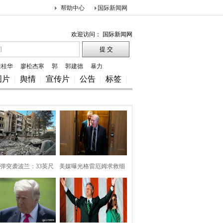
帮助中心
国际新闻网
欢迎访问： 国际新闻网
朱桂华
廖松杰寒
郭
郭建德
暴力
图片
舆情
宣传片
公告
标签
弹突袭波兰：33英尺
美媒曝光格雷厄姆求救细
巨坑
节，