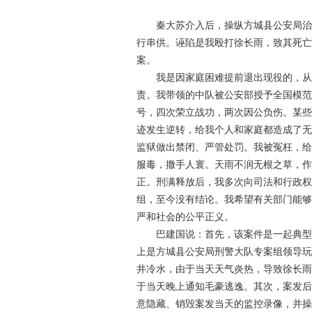
秦大苏介入后，操纵方城县公安局治
行串供。诬陷是我殴打徐长雨，致其死
案。
我是因家庭困难提前退出现役的，
责。我带领的中队被公安部授予全国模
号，四次荣立战功，两次因公负伤。某
迹发生逆转，给我个人和家庭都造成了
监狱做出禁闭、严管处罚。我被冤枉，
服毒，撒手人寰。天雨不润无根之草，
正。刑满释放后，我多次向司法和行政
组，至今没有结论。我希望有关部门能
严和社会的公平正义。
巴建国说：首先，该案件是一起典型
上是方城县公安局刑警大队专案组领导
井冷水，由于当天天气炎热，导致徐长
于当天晚上通知毛豪逃逸。其次，案发
意隐藏、销毁案发当天的监控录像，并