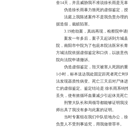
舍14天，并且威胁我不准说徐长雨是无
伪造徐长雨暴力致死的虚假鉴定，
法庭上我陈述案件不是我负责办理
据造假，栽赃陷害。
3.19抢劫案，真凶再现，检察院
案发一年多后，案子又起诉到方城
院，南阳市中院为了包庇本院法医宋长
方城法院依据虚假鉴定和口供，以故意伤
院向法院申请撤诉。
伪造虚假鉴定，毁灭被害人死因的重
1小时，标本送达我处固定距死者死亡时
法发现器质性病变。死亡三天后对尸体
亡的虚假鉴定。鉴定结论是:徐长雨系钝
丢失，使有效循环血量减少引起休克死
刑警大队长和局领导都能够证明我
师出具了我没有参与此案的证明。
当时专案组在我们中队驻地办公，
负责人不受刑事追究，用我做替罪羊。