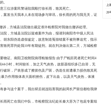
辜的。
·
上
授意三位涉案民警诬陷我殴打徐长雨，致其死亡。
·
2
的，案发当天我本人未在现场参与审讯，徐长雨的死与我无关，证
申请撤诉，方城县法院做出裁定准许检察院对我做出撤诉处理。
县法院，方城县法院以疑难案件为由，报请到南阳市中级人民法
青、胡东阳伪造虚假鉴定，故意制造冤假错案不被刑事追究，指示
害致死罪判处我10年有期徒刑。就在判决做出第二天，方城检察
要物证。南阳卫校附院病理检验报告:由于尸检距死者死亡时间4
间44小时，时间较长，加之天气炎热，故脏器组织多已自溶，无
进行破坏，尸表形成了擦搓伤及尸斑，伪造生前遭暴力损伤致其死
性暴力作用致体表大面积挫伤，皮下出血，以及天气炎热，体液
亡。
没有参与这个案子，我出狱后就连陷害我的副局长严留信都给我律
徐长雨死亡在我们中队，市检察院法纪处长秦大苏为了包庇专案组