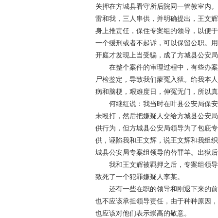
关押在方城县看守所后院同一管教室内
雷和我，三人串供，并明确提出，王文
身上推责任，保住专案组的领导，以便
一个缓刑或者不起诉，可以保留公职。
开庭才发现上当受骗，成了方城县公安
在整个案件的审理过程中，有些办
尸检鉴定，导致我们蒙冤入狱。给我本
病和脑梗，艰难度日，伸冤无门，所以
何继红说：我当时在叶县公安局保
未殴打，然后把嫌疑人交给方城县公安
供行为，但方城县公安局领导为了包庇
供，诬陷我和王文辉，说王文辉和我组织
城县公安局专案组领导的替罪羊。出狱
我和王文辉被羁押之后，专案组领
致死了一个犯罪嫌疑人李某。
还有一些在职的领导和刚退下来的
也不应该承担领导责任，由于种种原因
也应该对他们表示崇高的敬意。