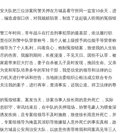
安大队把三位涉案民警关押在方城县看守所同一监室10余天，进
亡，编造虚假口供，对我栽赃陷害，制造了这起骇人听闻的冤假错
从警三年时间，常年战斗在打击刑事犯罪的最基层，依法履行职
范责任区刑警中队荣誉称号，我个人被上级授予岗位能手等荣誉称
些领导为了个人私利，闷着良心，炮制冤假错案，致使我的人生轨
无尽的伤害。我服刑期间，长夜漫漫，不见天日。因拒不认罪，被
给家庭带来巨大打击，妻子自杀被儿子及时发现，挽回生命。父亲
作为党和军队培养多年的军转干部，我坚信党的领导和法律的公
权力机关进行申诉和控告，当地政法委组织公检法成立联合专办
够关注我的案子，进行再审，查清事实，还我公道。捍卫法律的尊
的冤假错案。案发当天，涉案当事人徐长雨的意外死亡 ，实际
玩忽职守，审讯结束后，在中队的关押现场，协警毛豪人为喂食深
雨诱发疾病，且专案组领导不及时施救，致使徐长雨意外死亡，并
后，专案组领导为掩盖其渎职导致嫌疑人意外死亡的事实真相，故
操纵方城县公安局治安大队，以故意伤害罪将我和同案高见等三人