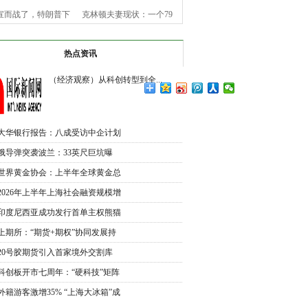
宣而战了，特朗普下
克林顿夫妻现状：一个79
令，美
岁老
热点资讯
（经济观察）从科创转型到全...
大华银行报告：八成受访中企计划
未
俄导弹突袭波兰：33英尺巨坑曝
光，北
世界黄金协会：上半年全球黄金总
需
2026年上半年上海社会融资规模增
加
印度尼西亚成功发行首单主权熊猫
债
上期所：“期货+期权”协同发展持
续
20号胶期货引入首家境外交割库
交割
科创板开市七周年：“硬科技”矩阵
外籍游客激增35% “上海大冰箱”成