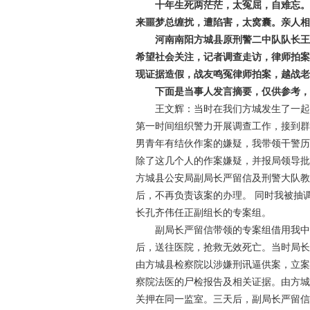
十年生死两茫茫，太冤屈，自难忘
来噩梦总缠扰，遭陷害，太窝囊。亲人
河南南阳方城县原刑警二中队队长
希望社会关注，记者调查走访，律师拍
现证据造假，战友鸣冤律师拍案，越战
下面是当事人发言摘要，仅供参考
王文辉：当时在我们方城发生了一
第一时间组织警力开展调查工作，接到群
男青年有结伙作案的嫌疑，我带领干警
除了这几个人的作案嫌疑，并报局领导
方城县公安局副局长严留信及刑警大队
后，不再负责该案的办理。 同时我被抽
长孔齐伟任正副组长的专案组。
副局长严留信带领的专案组借用我
后，送往医院，抢救无效死亡。当时局
由方城县检察院以涉嫌刑讯逼供案，立
察院法医的尸检报告及相关证据。由方
关押在同一监室。三天后，副局长严留