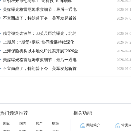
科创板开市七周年：“硬科技”矩阵增厚
2026-07-
21:11:
美媒曝光格雷厄姆求救细节，最后一通电
2026-07-
17:02:
不宣而战了，特朗普下令，美军发起斩首
2026-07-
12:35:
02:34:
俄导弹突袭波兰：33英尺巨坑曝光，北约
2026-08-
上期所：“期货+期权”协同发展持续深化
2026-07-
01:45:
上海保险机构以本地化IP扎实开展“2026全
2026-07-
13:02:
美媒曝光格雷厄姆求救细节，最后一通电
2026-07-
21:40:
不宣而战了，特朗普下令，美军发起斩首
2026-07-
12:35:
02:34:
热门频道推荐
相关功能
国际
国内
房产
财经
网站简介
常见