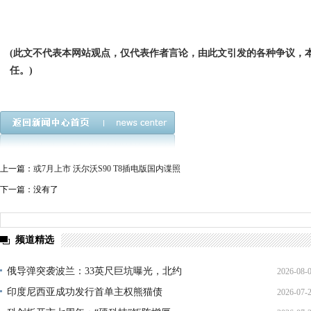
(此文不代表本网站观点，仅代表作者言论，由此文引发的各种争议，
任。)
上一篇：
或7月上市 沃尔沃S90 T8插电版国内谍照
下一篇：没有了
频道精选
俄导弹突袭波兰：33英尺巨坑曝光，北约
2026-08-
印度尼西亚成功发行首单主权熊猫债
2026-07-
01:45: