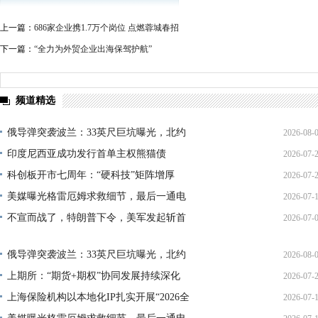
上一篇：
686家企业携1.7万个岗位 点燃蓉城春招
下一篇：
“全力为外贸企业出海保驾护航”
频道精选
俄导弹突袭波兰：33英尺巨坑曝光，北约
2026-08-
印度尼西亚成功发行首单主权熊猫债
2026-07-
01:45:
科创板开市七周年：“硬科技”矩阵增厚
2026-07-
21:11:
美媒曝光格雷厄姆求救细节，最后一通电
2026-07-
17:02:
不宣而战了，特朗普下令，美军发起斩首
2026-07-
12:35:
02:34:
俄导弹突袭波兰：33英尺巨坑曝光，北约
2026-08-
上期所：“期货+期权”协同发展持续深化
2026-07-
01:45:
上海保险机构以本地化IP扎实开展“2026全
2026-07-
13:02: