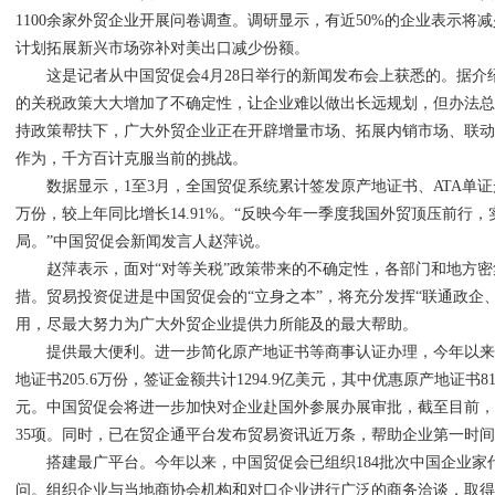
1100余家外贸企业开展问卷调查。调研显示，有近50%的企业表示将减
计划拓展新兴市场弥补对美出口减少份额。
这是记者从中国贸促会4月28日举行的新闻发布会上获悉的。据介
的关税政策大大增加了不确定性，让企业难以做出长远规划，但办法
持政策帮扶下，广大外贸企业正在开辟增量市场、拓展内销市场、联
作为，千方百计克服当前的挑战。
数据显示，1至3月，全国贸促系统累计签发原产地证书、ATA单证册、
万份，较上年同比增长14.91%。“反映今年一季度我国外贸顶压前行
局。”中国贸促会新闻发言人赵萍说。
赵萍表示，面对“对等关税”政策带来的不确定性，各部门和地方密
措。贸易投资促进是中国贸促会的“立身之本”，将充分发挥“联通政企
用，尽最大努力为广大外贸企业提供力所能及的最大帮助。
提供最大便利。进一步简化原产地证书等商事认证办理，今年以来
地证书205.6万份，签证金额共计1294.9亿美元，其中优惠原产地证书81
元。中国贸促会将进一步加快对企业赴国外参展办展审批，截至目前，已审
35项。同时，已在贸企通平台发布贸易资讯近万条，帮助企业第一时
搭建最广平台。今年以来，中国贸促会已组织184批次中国企业家代
问。组织企业与当地商协会机构和对口企业进行广泛的商务洽谈，取