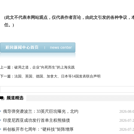
(此文不代表本网站观点，仅代表作者言论，由此文引发的各种争议，
任。)
上一篇：
破局之道，企业“向死而生”的上海实践
下一篇：
法国、英国、德国、加拿大、日本等14国发表联合声明
频道精选
俄导弹突袭波兰：33英尺巨坑曝光，北约
2026-08-
印度尼西亚成功发行首单主权熊猫债
2026-07-
01:45:
科创板开市七周年：“硬科技”矩阵增厚
2026-07-
21:11: