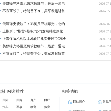
美媒曝光格雷厄姆求救细节，最后一通电
2026-07-
17:02:
不宣而战了，特朗普下令，美军发起斩首
2026-07-
12:35:
02:34:
俄导弹突袭波兰：33英尺巨坑曝光，北约
2026-08-
上期所：“期货+期权”协同发展持续深化
2026-07-
01:45:
上海保险机构以本地化IP扎实开展“2026全
2026-07-
13:02:
美媒曝光格雷厄姆求救细节，最后一通电
2026-07-
21:40:
不宣而战了，特朗普下令，美军发起斩首
2026-07-
12:35:
02:34:
热门频道推荐
相关功能
国际
国内
房产
财经
网站简介
常见
汽车
军事
教育
体育