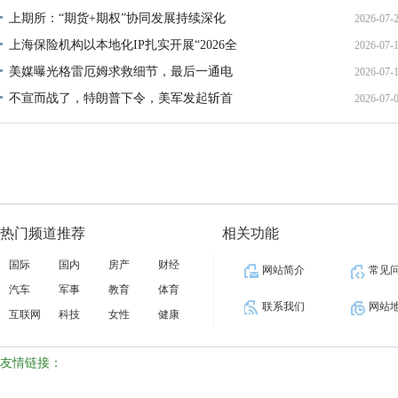
上期所：“期货+期权”协同发展持续深化
2026-07-
01:45:
上海保险机构以本地化IP扎实开展“2026全
2026-07-
13:02:
美媒曝光格雷厄姆求救细节，最后一通电
2026-07-
21:40:
不宣而战了，特朗普下令，美军发起斩首
2026-07-
12:35:
02:34:
热门频道推荐
相关功能
国际
国内
房产
财经
网站简介
常见
汽车
军事
教育
体育
联系我们
网站
互联网
科技
女性
健康
友情链接：