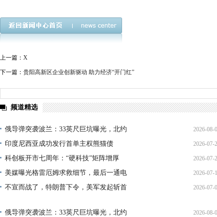
上一篇：
X
下一篇：
贵阳高新区企业创新驱动 助力经济“开门红”
频道精选
俄导弹突袭波兰：33英尺巨坑曝光，北约
2026-08-
印度尼西亚成功发行首单主权熊猫债
2026-07-
01:45:
科创板开市七周年：“硬科技”矩阵增厚
2026-07-
21:11:
美媒曝光格雷厄姆求救细节，最后一通电
2026-07-
17:02:
不宣而战了，特朗普下令，美军发起斩首
2026-07-
12:35:
02:34:
俄导弹突袭波兰：33英尺巨坑曝光，北约
2026-08-