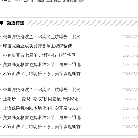
下一篇：
专注“从0到1” 30家“单项冠军”企业脱颖而出
频道精选
俄导弹突袭波兰：33英尺巨坑曝光，北约
2026-08-
印度尼西亚成功发行首单主权熊猫债
2026-07-
01:45:
科创板开市七周年：“硬科技”矩阵增厚
2026-07-
21:11:
美媒曝光格雷厄姆求救细节，最后一通电
2026-07-
17:02:
不宣而战了，特朗普下令，美军发起斩首
2026-07-
12:35:
02:34:
俄导弹突袭波兰：33英尺巨坑曝光，北约
2026-08-
上期所：“期货+期权”协同发展持续深化
2026-07-
01:45:
上海保险机构以本地化IP扎实开展“2026全
2026-07-
13:02:
美媒曝光格雷厄姆求救细节，最后一通电
2026-07-
21:40:
不宣而战了，特朗普下令，美军发起斩首
2026-07-
12:35:
02:34: