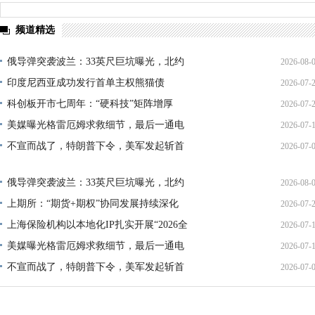
频道精选
俄导弹突袭波兰：33英尺巨坑曝光，北约
2026-08-
印度尼西亚成功发行首单主权熊猫债
2026-07-
01:45:
科创板开市七周年：“硬科技”矩阵增厚
2026-07-
21:11:
美媒曝光格雷厄姆求救细节，最后一通电
2026-07-
17:02:
不宣而战了，特朗普下令，美军发起斩首
2026-07-
12:35:
02:34:
俄导弹突袭波兰：33英尺巨坑曝光，北约
2026-08-
上期所：“期货+期权”协同发展持续深化
2026-07-
01:45:
上海保险机构以本地化IP扎实开展“2026全
2026-07-
13:02:
美媒曝光格雷厄姆求救细节，最后一通电
2026-07-
21:40:
不宣而战了，特朗普下令，美军发起斩首
2026-07-
12:35:
02:34: