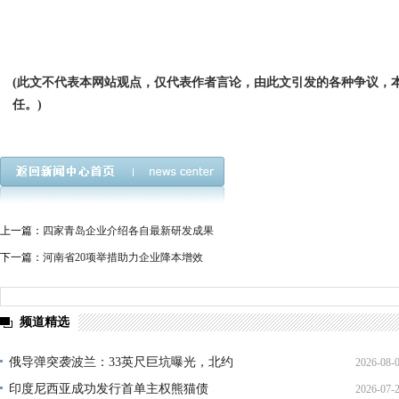
(此文不代表本网站观点，仅代表作者言论，由此文引发的各种争议，
任。)
上一篇：
四家青岛企业介绍各自最新研发成果
下一篇：
河南省20项举措助力企业降本增效
频道精选
俄导弹突袭波兰：33英尺巨坑曝光，北约
2026-08-
印度尼西亚成功发行首单主权熊猫债
2026-07-
01:45: