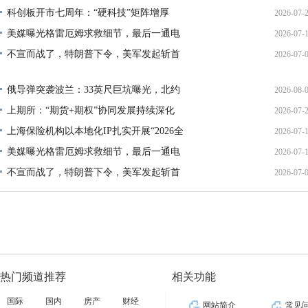
科创板开市七周年：“硬科技”矩阵增厚
2026-07-
21:11:
美媒曝光格雷厄姆求救细节，最后一通电
2026-07-
17:02:
不宣而战了，特朗普下令，美军发起斩首
2026-07-
12:35:
02:34:
俄导弹突袭波兰：33英尺巨坑曝光，北约
2026-08-
上期所：“期货+期权”协同发展持续深化
2026-07-
01:45:
上海保险机构以本地化IP扎实开展“2026全
2026-07-
13:02:
美媒曝光格雷厄姆求救细节，最后一通电
2026-07-
21:40:
不宣而战了，特朗普下令，美军发起斩首
2026-07-
12:35:
02:34:
热门频道推荐
相关功能
国际
国内
房产
财经
网站简介
常见