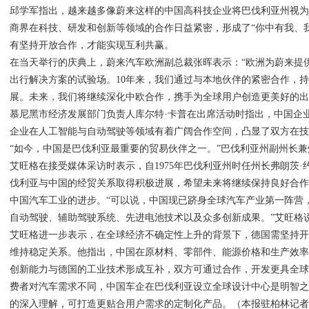
邱学军指出，越来越多像蔚来这样的中国高科技企业将巴伐利亚州视
商界在科技、研发和创新等领域的合作日益紧密，形成了“你中有我、
有坚持开放合作，才能实现互利共赢。
在当天举行的庆典上，蔚来汽车欧洲副总裁张晖表示：“欧洲为蔚来提
出行解决方案的试验场。10年来，我们通过与本地伙伴的紧密合作，
展。未来，我们将继续深化中欧合作，携手为全球用户创造更美好的出
慕尼黑市经济发展部门负责人库尔特·卡普在出席活动时指出，中国企
企业在人工智能与自动驾驶等领域有着广阔合作空间，凸显了双方在
“如今，中国是巴伐利亚最重要的贸易伙伴之一。”巴伐利亚州副州长兼
艾旺格在接受媒体采访时表示，自1975年巴伐利亚州时任州长弗朗茨·
伐利亚与中国的经贸关系取得积极进展，希望未来将继续保持良好合
中国汽车工业的进步。“可以说，中国现已跻身全球汽车产业第一阵营
自动驾驶、辅助驾驶系统、先进电池技术以及众多创新成果。”艾旺格
艾旺格进一步表示，在全球经济不确定性上升的背景下，德国需坚持
维持稳定关系。他指出，中国在原材料、零部件、能源价格和生产效
创新能力与德国的工业技术形成互补，双方可通过合作，开发更具全
费者对汽车需求不同，中国车企在巴伐利亚设立全球设计中心是明智
的深入理解，可打造更贴合用户需求的定制化产品。（本报驻柏林记者