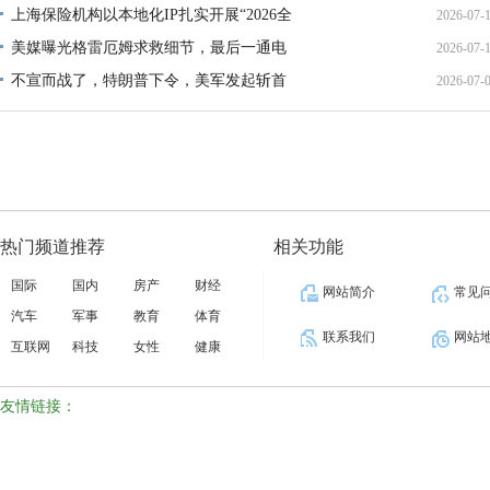
上海保险机构以本地化IP扎实开展“2026全
2026-07-
13:02:
美媒曝光格雷厄姆求救细节，最后一通电
2026-07-
21:40:
不宣而战了，特朗普下令，美军发起斩首
2026-07-
12:35:
02:34:
热门频道推荐
相关功能
国际
国内
房产
财经
网站简介
常见
汽车
军事
教育
体育
联系我们
网站
互联网
科技
女性
健康
友情链接：