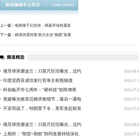
上一篇：
电商推千亿扶持，商超开绿色通道
下一篇：
精准供需对接 助力企业“抱团”发展
频道精选
俄导弹突袭波兰：33英尺巨坑曝光，北约
2026-08-
印度尼西亚成功发行首单主权熊猫债
2026-07-
01:45:
科创板开市七周年：“硬科技”矩阵增厚
2026-07-
21:11:
美媒曝光格雷厄姆求救细节，最后一通电
2026-07-
17:02:
不宣而战了，特朗普下令，美军发起斩首
2026-07-
12:35:
02:34:
俄导弹突袭波兰：33英尺巨坑曝光，北约
2026-08-
上期所：“期货+期权”协同发展持续深化
2026-07-
01:45: