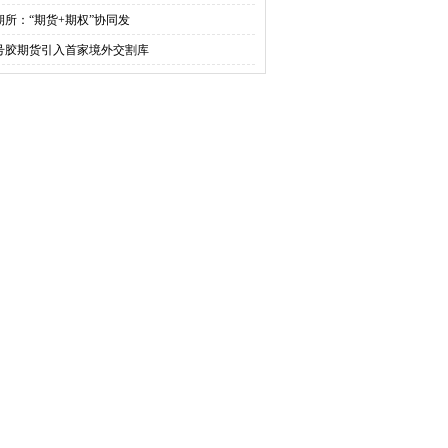
期所：“期货+期权”协同发
0号胶期货引入首家境外交割库