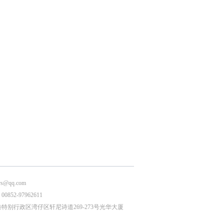
s@qq.com
852-97962611
特别行政区湾仔区轩尼诗道269-273号光华大厦