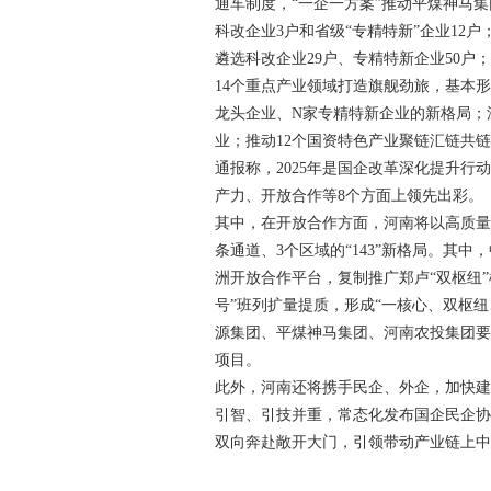
通车制度，“一企一方案”推动平煤神马集
科改企业3户和省级“专精特新”企业12
遴选科改企业29户、专精特新企业50
14个重点产业领域打造旗舰劲旅，基本形
龙头企业、N家专精特新企业的新格局；
业；推动12个国资特色产业聚链汇链共
通报称，2025年是国企改革深化提升
产力、开放合作等8个方面上领先出彩。
其中，在开放合作方面，河南将以高质量参
条通道、3个区域的“143”新格局。其
洲开放合作平台，复制推广郑卢“双枢纽”
号”班列扩量提质，形成“一核心、双枢
源集团、平煤神马集团、河南农投集团
项目。
此外，河南还将携手民企、外企，加快建
引智、引技并重，常态化发布国企民企
双向奔赴敞开大门，引领带动产业链上