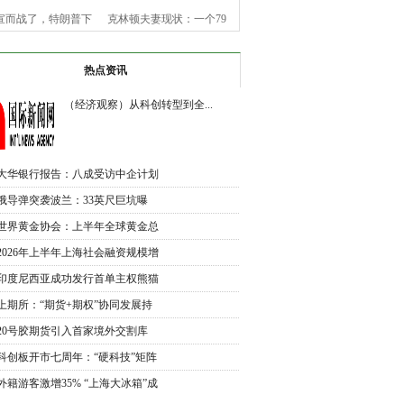
宣而战了，特朗普下
克林顿夫妻现状：一个79
令，美
岁老
热点资讯
（经济观察）从科创转型到全...
大华银行报告：八成受访中企计划
未
俄导弹突袭波兰：33英尺巨坑曝
光，北
世界黄金协会：上半年全球黄金总
需
2026年上半年上海社会融资规模增
加
印度尼西亚成功发行首单主权熊猫
债
上期所：“期货+期权”协同发展持
续
20号胶期货引入首家境外交割库
交割
科创板开市七周年：“硬科技”矩阵
外籍游客激增35% “上海大冰箱”成