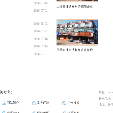
2026-07-15
17:02:44
上海青浦这样对待招商企业
2026-07-01
12:35:31
02:34:54
2026-08-03
2026-07-27
01:45:28
全
2026-07-16
13:02:22
2026-07-15
21:40:30
民营企业合法权益谁来保护
2026-07-01
12:35:31
02:34:54
关功能
邮箱：tomr
联系电话：00
网站简介
常见问题
广告投放
地址：香港