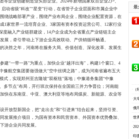
团等企业创建制造业头部企业。2024年新增国家双百企业2户、
最
户；启动省级“科改”“星变”行动，在省管子企业层面和市属企业中
户；围绕战略部署产业，围绕产业布局企业，围绕企业配置资源，在
成1家世界一流培育企业、3家国有资本投资运营公司、12家行业
深度融入产业链群建设，14户企业成为全省重点产业链链主企
链发展，牵引带动上下游企业高效联动、产供销循环畅通。
行动的决胜之年，河南将在服务大局、价值创造、深化改革、发展生
建“一带一路”为重点，加快企业“越洋出海”，构建1个窗口、4
中，中豫航空集团要做强做大“空中丝绸之路”，成为河南省遍布五大
模式，实现郑州至吉隆坡“双枢纽”落地；中豫港务集团“中豫
纽、多节点”布局，开行班次保持在全国前三并力争晋位；河南能
·
（
要加快在东南亚、中亚、澳大利亚等地布局煤炭、新能源、农业等
·
大
·
俄
设开放型新国企，把“走出去”和“引进来”结合起来，坚持引资、
协同发展推介项目，为国有资本和民营资本、外国资本优势叠加、
·
世
中下游企业共同发展。
·
2
·
印