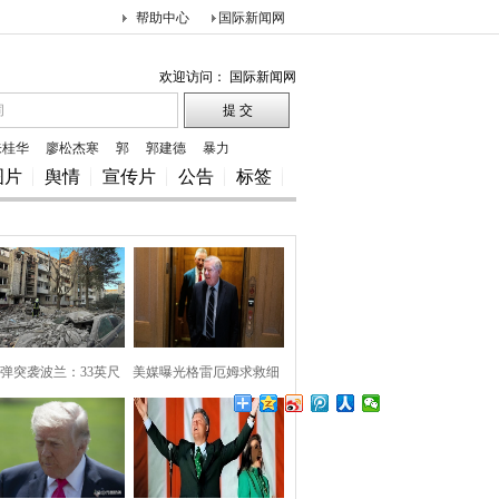
帮助中心
国际新闻网
欢迎访问： 国际新闻网
朱桂华
廖松杰寒
郭
郭建德
暴力
图片
舆情
宣传片
公告
标签
弹突袭波兰：33英尺
美媒曝光格雷厄姆求救细
巨坑
节，