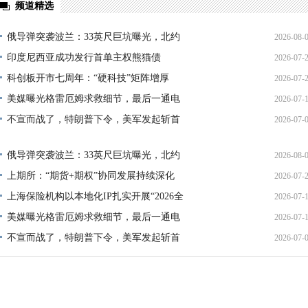
频道精选
俄导弹突袭波兰：33英尺巨坑曝光，北约
2026-08-
印度尼西亚成功发行首单主权熊猫债
2026-07-
01:45:
科创板开市七周年：“硬科技”矩阵增厚
2026-07-
21:11:
美媒曝光格雷厄姆求救细节，最后一通电
2026-07-
17:02:
不宣而战了，特朗普下令，美军发起斩首
2026-07-
12:35:
02:34:
俄导弹突袭波兰：33英尺巨坑曝光，北约
2026-08-
上期所：“期货+期权”协同发展持续深化
2026-07-
01:45:
上海保险机构以本地化IP扎实开展“2026全
2026-07-
13:02:
美媒曝光格雷厄姆求救细节，最后一通电
2026-07-
21:40:
不宣而战了，特朗普下令，美军发起斩首
2026-07-
12:35:
02:34: