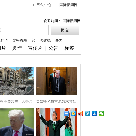
帮助中心
国际新闻网
欢迎访问： 国际新闻网
朱桂华
廖松杰寒
郭
郭建德
暴力
图片
舆情
宣传片
公告
标签
弹突袭波兰：33英尺
美媒曝光格雷厄姆求救细
巨坑
节，