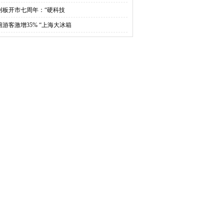
创板开市七周年：“硬科技
籍游客激增35% “上海大冰箱