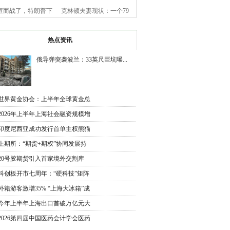
宣而战了，特朗普下
克林顿夫妻现状：一个79
令，美
岁老
热点资讯
俄导弹突袭波兰：33英尺巨坑曝...
世界黄金协会：上半年全球黄金总
需
2026年上半年上海社会融资规模增
加
印度尼西亚成功发行首单主权熊猫
债
上期所：“期货+期权”协同发展持
续
20号胶期货引入首家境外交割库
交割
科创板开市七周年：“硬科技”矩阵
外籍游客激增35% “上海大冰箱”成
入
今年上半年上海出口首破万亿元大
关
2026第四届中国医药会计学会医药