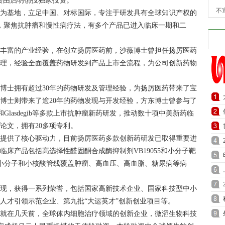
融资由启明创投独家投资。
不
州为基地，立足中国、对标国际，专注于研发具有全球知识产权的
，聚焦抗肿瘤和慢性病疗法，有多个产品已进入临床一期和二
富的产业经验，在创立扬厉医药前，沙薇博士曾担任扬厉医药
经理，经验全面覆盖药物研发到产品上市全流程，为公司创新药物
士拥有超过30年的药物研发及管理经验，为扬厉医药带来了宝
博士则带来了逾20年的药物发现与开发经验，方东博士曾参与了
ruplinalkib和Glasdegib等多款上市抗肿瘤新药研发，推动数十项中美新药临
论文，拥有20多项专利。
供了核心驱动力，目前扬厉医药多款创新药研发已取得重要进
床产品包括高选择性醛固酮合成酶抑制剂VB19055和小分子靶
，临床前小分子和小核酸管线覆盖肿瘤、高血压、高血脂、糖尿病等病
，获得一系列荣誉，包括国家高新技术企业、国家科技型中小
度人才引领示范企业、第九批“大运英才”创新创业项目等。
在几天前，全球体内细胞治疗领域的创新企业，微滔生物科技