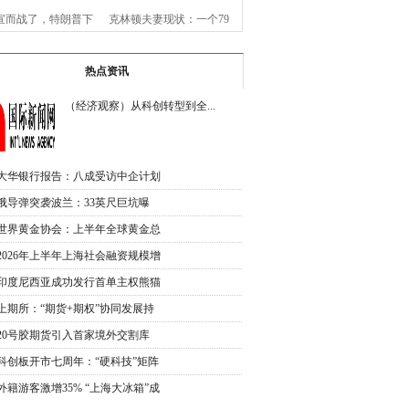
宣而战了，特朗普下
克林顿夫妻现状：一个79
令，美
岁老
热点资讯
（经济观察）从科创转型到全...
大华银行报告：八成受访中企计划
未
俄导弹突袭波兰：33英尺巨坑曝
光，北
世界黄金协会：上半年全球黄金总
需
2026年上半年上海社会融资规模增
加
印度尼西亚成功发行首单主权熊猫
债
上期所：“期货+期权”协同发展持
续
20号胶期货引入首家境外交割库
交割
科创板开市七周年：“硬科技”矩阵
外籍游客激增35% “上海大冰箱”成