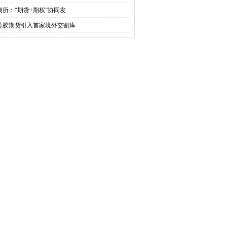
期所：“期货+期权”协同发
0号胶期货引入首家境外交割库