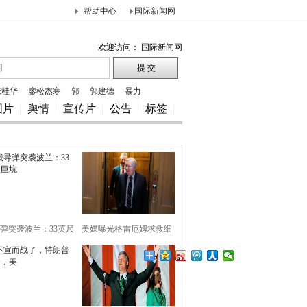
帮助中心
国际新闻网
欢迎访问： 国际新闻网
朱桂华
廖松杰寒
郭
郭建德
暴力
图片
舆情
宣传片
公告
标签
弹突袭波兰：33英尺
美媒曝光格雷厄姆求救细
巨坑
节，