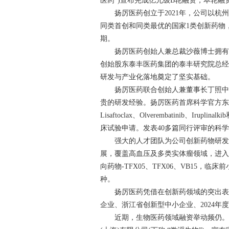
医药”)宣布完成亿元级B轮融资，本轮
扬厉医药创立于2021年，公司以杭
同类首创和同类最优的国家1类创新药物
期。
扬厉医药创始人兼总裁沙薇博士拥有丰
创始股东泰丰医药集团的泰丰研究院总
研发与产业化落地奠定了坚实基础。
扬厉医药联合创始人兼董事长丁照中博
贵的研发经验。扬厉医药首席科学官方东
Lisaftoclax、Olverembatinib、I
床试验申请。发表40多篇同行评审的科学
强大的人才团队为公司创新药物研发提
展，覆盖高血压及多类实体瘤领域，进入临
向药物-TFX05、TFX06、VB15
种。
扬厉医药凭借在创新药领域的突出表现
企业、浙江省创新型中小企业、2024年
近期，生物医药领域融资举动频仍。就