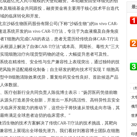
，宣布完成超亿元人民币规模的天使轮融资。本轮融资由全球领先的创
最
杏泽资本及顺禧基金共同跟投，融资资金将主要用于核心技术平台迭代
领域的临床转化和开发。
砾生物医药股份有限公司(下称“沙砾生物”)的in vivo CAR-
系统开发的in vivo CAR-T疗法，专注于为血液瘤及自身免疫
T细胞内完成CAR的表达，患者无需历经传统自体CAR-T疗法
根源上解决了自体CAR-T疗法“成本高、周期长、毒性大”三大
，实现细胞治疗向现货型药物的进化，大幅提升患者可及性。
系统在精准性、安全性与生产兼容性上表现突出，通过独特的技
靶风险并适配规模化制备；自主研发的靶向技术可实现 T 细胞高
模型中B细胞清除效果优异，重复给药安全性良好。首款候选产品
步人体数据。
·
（
医疗创新行业共同负责人陈侃博士表示：“扬厉医药凭借前瞻
·
大
，从源头打造差异化创新，开发出一系列高活性、高特异性且安全
·
俄
强大临床开发能力的推动下，这些分子将快速从管线走向市场，其
最终满足全球患者迫切的临床需求。”
·
世
生物的技术方案解决了传统CAR-T疗法的技术挑战，其靶向
·
2
产兼容性上展现出全球领先潜力。我们看好刘雅容博士团队在细胞
·
印