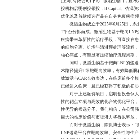
(上海)有限公司(下称 “微滔生物”)
投机构启明创投领投，B Capital、
优化以及首款候选产品在自身免疫疾病
微滔生物成立于2025年6月25日，系北京沙
T平台分拆而成。微滔生物基于靶向LNP递送
疾病带来革新性的治疗手段，可直接在患者
的细胞分离、扩增与清淋预处理等流程，从
核心痛点，有望显著压缩治疗流程周期
同时，微滔生物基于靶向LNP的递送
术路径提升T细胞靶向效率，有效降低脱
效激活与CAR长效表达，在临床前多个
已经进入临床，且已经获得了积极的初
对于上述融资项目，启明创投合伙人、
性的靶点立项与高效的化合物优化平台
性优异的候选分子。我们相信，在公司
巨大的临床价值与市场潜力将得以释放，
而对于微滔生物，陈侃博士表示：“微滔
LNP递送平台在靶向效率、安全性与生