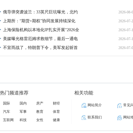
02:34:
俄导弹突袭波兰：33英尺巨坑曝光，北约
2026-08-
上期所：“期货+期权”协同发展持续深化
2026-07-
01:45:
上海保险机构以本地化IP扎实开展“2026全
2026-07-
13:02:
美媒曝光格雷厄姆求救细节，最后一通电
2026-07-
21:40:
不宣而战了，特朗普下令，美军发起斩首
2026-07-
12:35:
02:34:
热门频道推荐
相关功能
国际
国内
房产
财经
网站简介
常见
汽车
军事
教育
体育
联系我们
网站
互联网
科技
女性
健康