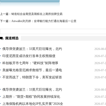
上一篇：
铸造铝合金期货及期权在上期所挂牌交易
下一篇：
Airwallex刘月婷：全球银行能力打通出海最后一公里
频道精选
俄导弹突袭波兰：33英尺巨坑曝光，北约
2026-08-
印度尼西亚成功发行首单主权熊猫债
2026-07-
01:45:
科创板开市七周年：“硬科技”矩阵增厚
2026-07-
21:11:
美媒曝光格雷厄姆求救细节，最后一通电
2026-07-
17:02:
不宣而战了，特朗普下令，美军发起斩首
2026-07-
12:35:
02:34:
俄导弹突袭波兰：33英尺巨坑曝光，北约
2026-08-
上期所：“期货+期权”协同发展持续深化
2026-07-
01:45:
上海保险机构以本地化IP扎实开展“2026全
2026-07-
13:02: