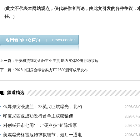
(此文不代表本网站观点，仅代表作者言论，由此文引发的各种争议，
任。)
上一篇：
平安租赁锚定金融主业主责 助力实体经济行稳致远
下一篇：
2025中国房企综合实力TOP500测评成果发布
频道精选
俄导弹突袭波兰：33英尺巨坑曝光，北约
2026-08-
印度尼西亚成功发行首单主权熊猫债
2026-07-
01:45:
科创板开市七周年：“硬科技”矩阵增厚
2026-07-
21:11:
美媒曝光格雷厄姆求救细节，最后一通电
2026-07-
17:02: