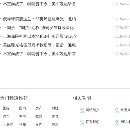
不宣而战了，特朗普下令，美军发起斩首
2026-07-
12:35:
02:34:
俄导弹突袭波兰：33英尺巨坑曝光，北约
2026-08-
上期所：“期货+期权”协同发展持续深化
2026-07-
01:45:
上海保险机构以本地化IP扎实开展“2026全
2026-07-
13:02:
美媒曝光格雷厄姆求救细节，最后一通电
2026-07-
21:40:
不宣而战了，特朗普下令，美军发起斩首
2026-07-
12:35:
02:34:
热门频道推荐
相关功能
国际
国内
房产
财经
网站简介
常见
汽车
军事
教育
体育
联系我们
网站
互联网
科技
女性
健康