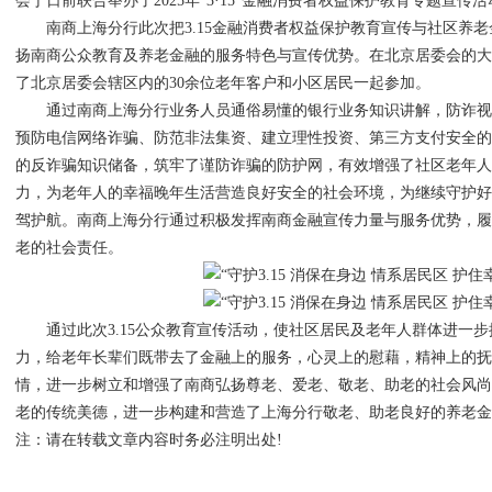
会于日前联合举办了2025年“3·15”金融消费者权益保护教育专题宣传
南商上海分行此次把3.15金融消费者权益保护教育宣传与社区养老
扬南商公众教育及养老金融的服务特色与宣传优势。在北京居委会的
了北京居委会辖区内的30余位老年客户和小区居民一起参加。
通过南商上海分行业务人员通俗易懂的银行业务知识讲解，防诈视
预防电信网络诈骗、防范非法集资、建立理性投资、第三方支付安全
的反诈骗知识储备，筑牢了谨防诈骗的防护网，有效增强了社区老年
力，为老年人的幸福晚年生活营造良好安全的社会环境，为继续守护好老
驾护航。南商上海分行通过积极发挥南商金融宣传力量与服务优势，
老的社会责任。
通过此次3.15公众教育宣传活动，使社区居民及老年人群体进一步
力，给老年长辈们既带去了金融上的服务，心灵上的慰藉，精神上的
情，进一步树立和增强了南商弘扬尊老、爱老、敬老、助老的社会风
老的传统美德，进一步构建和营造了上海分行敬老、助老良好的养老金融
注：请在转载文章内容时务必注明出处!