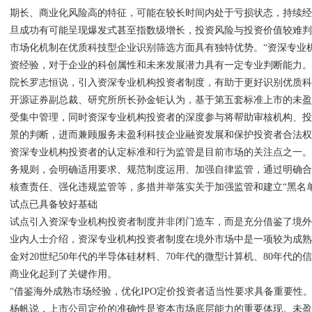
期长、商业化风险高的特征，可能在较长时间内处于亏损状态，持续
旦成功有可能呈现爆发式甚至指数级增长，投资风险与投资价值较难
市场化机制在优质科技型企业识别筛选方面具有独特优势。“资深专业
资经验，对于企业的科创属性和未来发展潜力具有一定专业判断能力。
院长罗志恒说，引入资深专业机构投资者制度，有助于更好识别优质
开源证券副总裁、研究所所长孙金钜认为，基于第五套标准上市的未
受集中管理，同时资深专业机构投资者的深度参与将帮助审核机构、
景的判断，进而兼顾服务未盈利科技企业融资发展和保护投资者合法
资深专业机构投资者的认定标准和行为监管是目前市场的关注点之一
务规则，会明确适用要求、规范制度运用、加强自律监管，通过明确
核查责任、强化违规监管等，多措并举落实关于加强监管和建立“黑名
试点已具备较好基础
试点引入资深专业机构投资者制度并非闭门造车，而是充分借鉴了境
业内人士介绍，资深专业机构投资者制度在境外市场中是一项较为成熟
金对20世纪50年代的半导体硅材料、70年代的微型计算机、80年代
商业化起到了关键作用。
“借鉴海外成熟市场经验，优化IPO定价投资者适当性要求具备重要性
杨帆说，上市公司定价的准确性是资本市场底层能力的重要体现。未