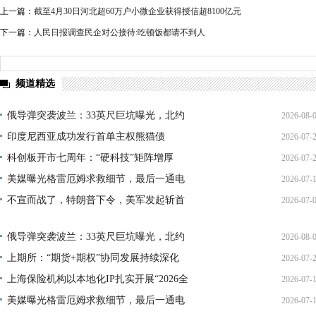
上一篇：
截至4月30日河北超60万户小微企业获得授信超8100亿元
下一篇：
人民日报调查民企对公接待:吃顿饭都请不到人
频道精选
俄导弹突袭波兰：33英尺巨坑曝光，北约
2026-08-
印度尼西亚成功发行首单主权熊猫债
2026-07-
01:45:
科创板开市七周年：“硬科技”矩阵增厚
2026-07-
21:11:
美媒曝光格雷厄姆求救细节，最后一通电
2026-07-
17:02:
不宣而战了，特朗普下令，美军发起斩首
2026-07-
12:35:
02:34:
俄导弹突袭波兰：33英尺巨坑曝光，北约
2026-08-
上期所：“期货+期权”协同发展持续深化
2026-07-
01:45:
上海保险机构以本地化IP扎实开展“2026全
2026-07-
13:02:
美媒曝光格雷厄姆求救细节，最后一通电
2026-07-
21:40: