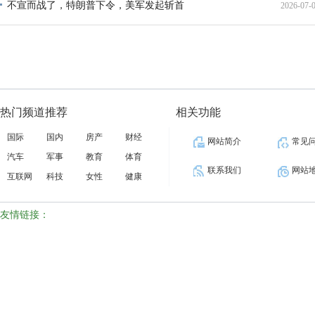
不宣而战了，特朗普下令，美军发起斩首
2026-07-
12:35:
02:34:
热门频道推荐
相关功能
国际
国内
房产
财经
网站简介
常见
汽车
军事
教育
体育
联系我们
网站
互联网
科技
女性
健康
友情链接：