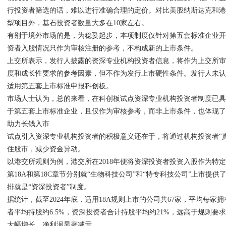
行投资者筛选的话，难以进行准确合理的定价。对比美股纳斯达克和港
型项目外，基石投资者数量大多在10家左右。
有别于境外市场的是，为稳妥起步，本项制度仅针对第五套标准企业
资者入股情况只作为审核注册的参考，不构成新的上市条件。
上交所表示，发行人披露的资深专业机构投资者信息，将作为上交所
度和成长性要求的参考因素，但不作为发行上市硬性条件。发行人未
适用第五套上市标准申报科创板。
市场人士认为，总的来看，在科创板试点资深专业机构投资者制度已
于第五套上市标准企业，且仅作为审核参考，而非上市条件，也体现
助力长钱入市
试点引入资深专业机构投资者的积极意义还在于，将通过机构投资者“
住股市，减少资金异动。
以港交所规则为例，港交所在2018年便将资深投资者投资入股作为特
第18A和第18C章节分别就“生物科技公司”和“特专科技公司”上市提
排就是“资深投资者”制度。
据统计，截至2024年底，适用18A规则上市的公司共67家，平均每家
者平均持股约6.5%，资深投资者合计持股平均约21%，远高于规则要
大幅增长，净利润显著减亏。