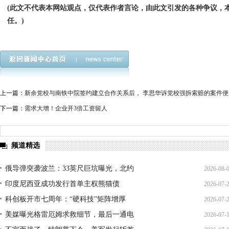
(此文不代表本网站观点，仅代表作者言论，由此文引发的各种争议，
任。)
上一篇：
新余党校与南铁中院签约建立合作关系后， 李思华诉党校强拆索赔的案件便
下一篇：
需求大增！企业开3倍工资留人
频道精选
俄导弹突袭波兰：33英尺巨坑曝光，北约
2026-08-
印度尼西亚成功发行首单主权熊猫债
2026-07-
01:45:
科创板开市七周年：“硬科技”矩阵增厚
2026-07-
21:11:
美媒曝光格雷厄姆求救细节，最后一通电
2026-07-
17:02: