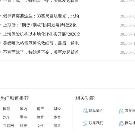
不宣而战了，特朗普下令，美军发起斩首
2026-07-
12:35:
02:34:
俄导弹突袭波兰：33英尺巨坑曝光，北约
2026-08-
上期所：“期货+期权”协同发展持续深化
2026-07-
01:45:
上海保险机构以本地化IP扎实开展“2026全
2026-07-
13:02:
美媒曝光格雷厄姆求救细节，最后一通电
2026-07-
21:40:
不宣而战了，特朗普下令，美军发起斩首
2026-07-
12:35:
02:34:
热门频道推荐
相关功能
国际
国内
房产
财经
网站简介
常见
汽车
军事
教育
体育
联系我们
网站
互联网
科技
女性
健康